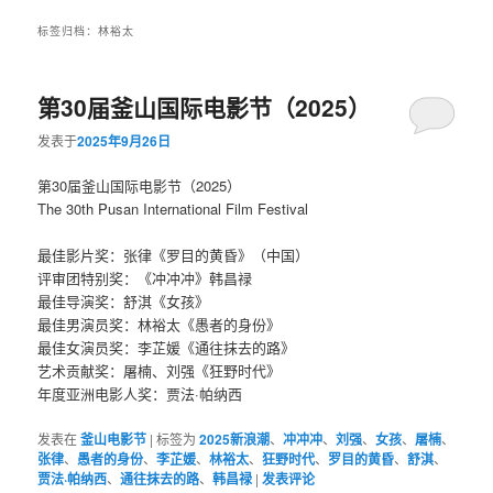
标签归档：
林裕太
第30届釜山国际电影节（2025）
发表于
2025年9月26日
第30届釜山国际电影节（2025）
The 30th Pusan International Film Festival
最佳影片奖：张律《罗目的黄昏》（中国）
评审团特别奖：《冲冲冲》韩昌禄
最佳导演奖：舒淇《女孩》
最佳男演员奖：林裕太《愚者的身份》
最佳女演员奖：李芷媛《通往抹去的路》
艺术贡献奖：屠楠、刘强《狂野时代》
年度亚洲电影人奖：贾法·帕纳西
发表在
釜山电影节
|
标签为
2025新浪潮
、
冲冲冲
、
刘强
、
女孩
、
屠楠
、
张律
、
愚者的身份
、
李芷媛
、
林裕太
、
狂野时代
、
罗目的黄昏
、
舒淇
、
贾法·帕纳西
、
通往抹去的路
、
韩昌禄
|
发表评论