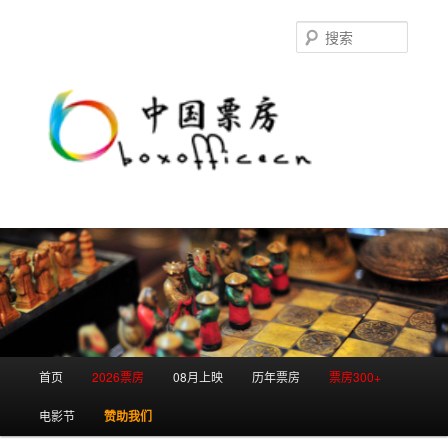
跳
跳
至
至
搜
主
副
索
内
内
容
容
区
区
域
域
主
首页
2026票房
08月上映
历年票房
票房300+
页
电影节
赞助我们