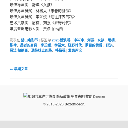
最佳导演奖：舒淇《女孩》
最佳男演员奖：林裕太《愚者的身份》
最佳女演员奖：李芷媛《通往抹去的路》
艺术贡献奖：屠楠、刘强《狂野时代》
年度亚洲电影人奖：贾法·帕纳西
发表在
釜山电影节
|
标签为
2025新浪潮
、
冲冲冲
、
刘强
、
女孩
、
屠楠
、
张律
、
愚者的身份
、
李芷媛
、
林裕太
、
狂野时代
、
罗目的黄昏
、
舒淇
、
贾法·帕纳西
、
通往抹去的路
、
韩昌禄
|
发表评论
文
←
早期文章
章
导
航
隐私政策
免责声明
赞助 Donate
© 2015-2026
Boxofficecn.