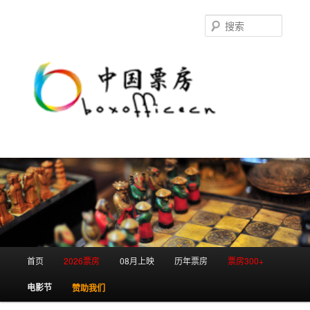
跳
跳
至
至
搜
主
副
索
内
内
容
容
区
区
域
域
主
首页
2026票房
08月上映
历年票房
票房300+
页
电影节
赞助我们