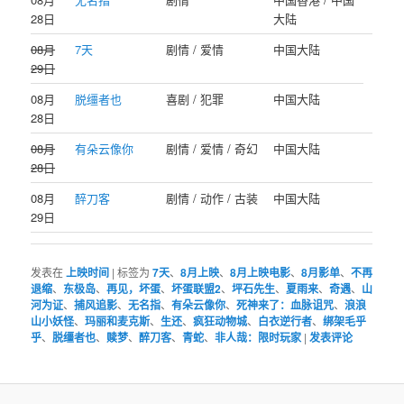
28日
大陆
08月
7天
剧情 / 爱情
中国大陆
29日
08月
脱缰者也
喜剧 / 犯罪
中国大陆
28日
08月
有朵云像你
剧情 / 爱情 / 奇幻
中国大陆
28日
08月
醉刀客
剧情 / 动作 / 古装
中国大陆
29日
发表在
上映时间
|
标签为
7天
、
8月上映
、
8月上映电影
、
8月影单
、
不再
退缩
、
东极岛
、
再见，坏蛋
、
坏蛋联盟2
、
坪石先生
、
夏雨来
、
奇遇
、
山
河为证
、
捕风追影
、
无名指
、
有朵云像你
、
死神来了：血脉诅咒
、
浪浪
山小妖怪
、
玛丽和麦克斯
、
生还
、
疯狂动物城
、
白衣逆行者
、
绑架毛乎
乎
、
脱缰者也
、
赎梦
、
醉刀客
、
青蛇
、
非人哉：限时玩家
|
发表评论