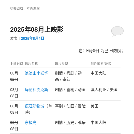
标签归档：
不再退缩
2025年08月上映影
发表于
2025年8月4日
注：
X月X日
为已上映影片
上映时间
影片名称
影片类型
制片国家/地区
08月
浪浪山小妖怪
剧情 / 喜剧 / 动
中国大陆
02日
画 / 奇幻
08月
玛丽和麦克斯
剧情 / 喜剧 / 动画
澳大利亚 / 美国
08日
08月
疯狂动物城
（重
喜剧 / 动画 / 冒险
美国
08日
映）
08月
东极岛
剧情 / 历史 / 战争
中国大陆
08日