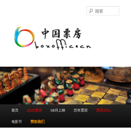
跳
跳
至
至
搜
主
副
索
内
内
容
容
区
区
域
域
主
首页
2026票房
08月上映
历年票房
票房300+
页
电影节
赞助我们