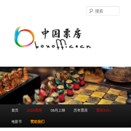
跳
跳
至
至
搜
主
副
索
内
内
容
容
区
区
域
域
主
首页
2026票房
08月上映
历年票房
票房300+
页
电影节
赞助我们