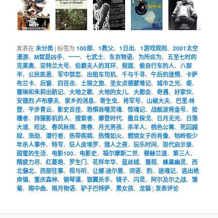
发表在
未分类
|
标签为
100部
、
1教父
、
1日出
、
1游戏规则
、
2001太空
漫游
、
M就是凶手
、
一一
、
七武士
、
东京物语
、
为所应为
、
五至七时的
克莱奥
、
亚特兰大号
、
伯爵夫人的耳环
、
假面
、
偷自行车的人
、
八部
半
、
公民凯恩
、
军中禁恋
、
出租车司机
、
千与千寻
、
午后的迷惘
、
卡萨
布兰卡
、
后窗
、
四百击
、
土狼之旅
、
圣女贞德蒙难记
、
城市之光
、
堤
、
塞琳和朱莉出航记
、
大地之歌
、
大地的女儿
、
大都会
、
奇遇
、
好家伙
、
安德烈·卢布廖夫
、
家乡的消息
、
寄生虫
、
将军号
、
山椒大夫
、
巴里·林
登
、
平步青云
、
影史百佳
、
恐惧吞噬灵魂
、
惊魂记
、
战舰波将金号
、
拾
穗者
、
持摄影机的人
、
搜索者
、
摩登时代
、
撒旦探戈
、
日月无光
、
日落
大道
、
旺达
、
春风秋雨
、
晚春
、
月光男孩
、
杀羊人
、
桃色公寓
、
死囚越
狱
、
浩劫
、
潜行者
、
热带疾病
、
热情如火
、
燃烧女子的肖像
、
牯岭街少
年杀人事件
、
特写
、
狂人皮埃罗
、
猎人之夜
、
玩乐时间
、
现代启示录
、
甜蜜的生活
、
电影100
、
电影史
、
福尔摩斯二世
、
穆赫兰道
、
第三人
、
精疲力尽
、
红菱艳
、
罗生门
、
花样年华
、
蓝丝绒
、
蔑视
、
蜂巢幽灵
、
西
北偏北
、
西部往事
、
视与听
、
让娜·迪尔曼
、
词语
、
豹
、
迷魂记
、
逃出绝
命镇
、
重庆森林
、
钢琴课
、
银翼杀手
、
镜子
、
闪灵
、
阿尔及尔之战
、
雏
菊
、
雨中曲
、
雨月物语
、
驴子巴特萨
、
黑女孩
、
龙猫
|
发表评论