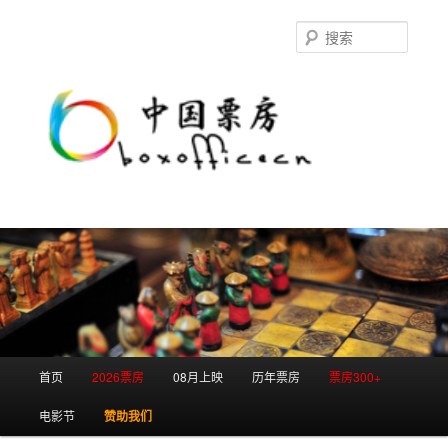
跳
跳
至
至
搜
主
副
索
内
内
容
容
区
区
域
域
主
首页
2026票房
08月上映
历年票房
票房300+
页
电影节
赞助我们