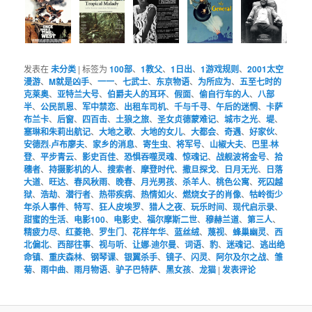
发表在
未分类
|
标签为
100部
、
1教父
、
1日出
、
1游戏规则
、
2001太空
漫游
、
M就是凶手
、
一一
、
七武士
、
东京物语
、
为所应为
、
五至七时的
克莱奥
、
亚特兰大号
、
伯爵夫人的耳环
、
假面
、
偷自行车的人
、
八部
半
、
公民凯恩
、
军中禁恋
、
出租车司机
、
千与千寻
、
午后的迷惘
、
卡萨
布兰卡
、
后窗
、
四百击
、
土狼之旅
、
圣女贞德蒙难记
、
城市之光
、
堤
、
塞琳和朱莉出航记
、
大地之歌
、
大地的女儿
、
大都会
、
奇遇
、
好家伙
、
安德烈·卢布廖夫
、
家乡的消息
、
寄生虫
、
将军号
、
山椒大夫
、
巴里·林
登
、
平步青云
、
影史百佳
、
恐惧吞噬灵魂
、
惊魂记
、
战舰波将金号
、
拾
穗者
、
持摄影机的人
、
搜索者
、
摩登时代
、
撒旦探戈
、
日月无光
、
日落
大道
、
旺达
、
春风秋雨
、
晚春
、
月光男孩
、
杀羊人
、
桃色公寓
、
死囚越
狱
、
浩劫
、
潜行者
、
热带疾病
、
热情如火
、
燃烧女子的肖像
、
牯岭街少
年杀人事件
、
特写
、
狂人皮埃罗
、
猎人之夜
、
玩乐时间
、
现代启示录
、
甜蜜的生活
、
电影100
、
电影史
、
福尔摩斯二世
、
穆赫兰道
、
第三人
、
精疲力尽
、
红菱艳
、
罗生门
、
花样年华
、
蓝丝绒
、
蔑视
、
蜂巢幽灵
、
西
北偏北
、
西部往事
、
视与听
、
让娜·迪尔曼
、
词语
、
豹
、
迷魂记
、
逃出绝
命镇
、
重庆森林
、
钢琴课
、
银翼杀手
、
镜子
、
闪灵
、
阿尔及尔之战
、
雏
菊
、
雨中曲
、
雨月物语
、
驴子巴特萨
、
黑女孩
、
龙猫
|
发表评论