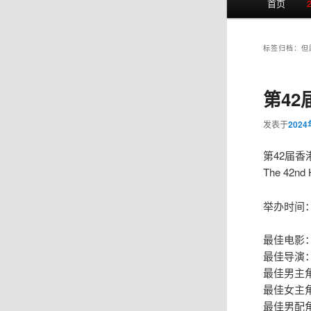
首页
页
标签归档：
但
第42
发表于
202
第42届香
The 42nd 
举办时间：
最佳电影
最佳导演
最佳男主
最佳女主
最佳男配