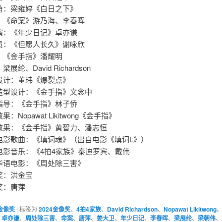
角：梁雍婷《白日之下》
：《命案》游乃海、李春晖
演：《年少日记》卓亦谦
员：《但愿人长久》谢咏欣
：《金手指》潘耀明
展纶、David Richardson
设计：董玮《爆裂点》
造型设计：《金手指》文念中
指导：《金手指》林子侨
：Nopawat Likitwong《金手指》
效果：《金手指》黄智力、潘志恒
电影歌曲：《填词魂》（出自电影《填词L》）
原创电影音乐：《4拍4家族》泰迪罗宾、戴伟
华语电影：《周处除三害》
奖：洪金宝
奖：唐萍
金像奖
|
标签为
2024金像奖
、
4拍4家族
、
David Richardson
、
Nopawat Likitwong
、
卓亦谦
、
周处除三害
、
命案
、
唐萍
、
姜大卫
、
年少日记
、
李春晖
、
梁展纶
、
梁朝伟
、