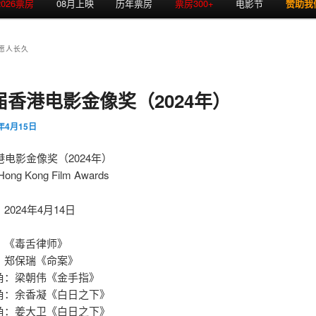
2026票房
08月上映
历年票房
票房300+
电影节
赞助我
愿人长久
届香港电影金像奖（2024年）
4年4月15日
港电影金像奖（2024年）
Hong Kong Film Awards
2024年4月14日
：《毒舌律师》
：郑保瑞《命案》
角：梁朝伟《金手指》
角：余香凝《白日之下》
角：姜大卫《白日之下》