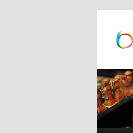
跳
跳
至
至
主
副
内
内
容
容
区
区
域
域
主