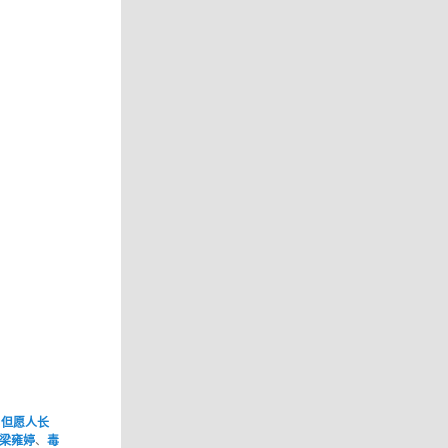
、
但愿人长
梁雍婷
、
毒