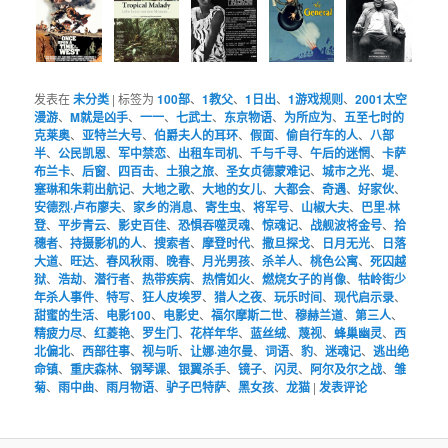
发表在
未分类
|
标签为
100部
、
1教父
、
1日出
、
1游戏规则
、
2001太空
漫游
、
M就是凶手
、
一一
、
七武士
、
东京物语
、
为所应为
、
五至七时的
克莱奥
、
亚特兰大号
、
伯爵夫人的耳环
、
假面
、
偷自行车的人
、
八部
半
、
公民凯恩
、
军中禁恋
、
出租车司机
、
千与千寻
、
午后的迷惘
、
卡萨
布兰卡
、
后窗
、
四百击
、
土狼之旅
、
圣女贞德蒙难记
、
城市之光
、
堤
、
塞琳和朱莉出航记
、
大地之歌
、
大地的女儿
、
大都会
、
奇遇
、
好家伙
、
安德烈·卢布廖夫
、
家乡的消息
、
寄生虫
、
将军号
、
山椒大夫
、
巴里·林
登
、
平步青云
、
影史百佳
、
恐惧吞噬灵魂
、
惊魂记
、
战舰波将金号
、
拾
穗者
、
持摄影机的人
、
搜索者
、
摩登时代
、
撒旦探戈
、
日月无光
、
日落
大道
、
旺达
、
春风秋雨
、
晚春
、
月光男孩
、
杀羊人
、
桃色公寓
、
死囚越
狱
、
浩劫
、
潜行者
、
热带疾病
、
热情如火
、
燃烧女子的肖像
、
牯岭街少
年杀人事件
、
特写
、
狂人皮埃罗
、
猎人之夜
、
玩乐时间
、
现代启示录
、
甜蜜的生活
、
电影100
、
电影史
、
福尔摩斯二世
、
穆赫兰道
、
第三人
、
精疲力尽
、
红菱艳
、
罗生门
、
花样年华
、
蓝丝绒
、
蔑视
、
蜂巢幽灵
、
西
北偏北
、
西部往事
、
视与听
、
让娜·迪尔曼
、
词语
、
豹
、
迷魂记
、
逃出绝
命镇
、
重庆森林
、
钢琴课
、
银翼杀手
、
镜子
、
闪灵
、
阿尔及尔之战
、
雏
菊
、
雨中曲
、
雨月物语
、
驴子巴特萨
、
黑女孩
、
龙猫
|
发表评论