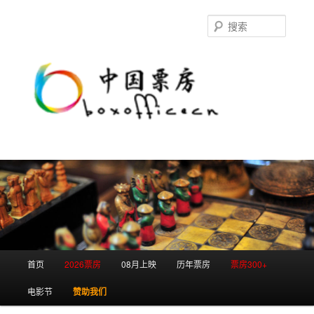
跳
跳
至
至
搜
主
副
索
内
内
容
容
区
区
域
域
主
首页
2026票房
08月上映
历年票房
票房300+
页
电影节
赞助我们