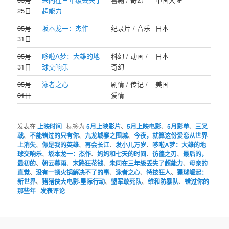
25日
超能力
05月
坂本龙一：杰作
纪录片 / 音乐
日本
31日
05月
哆啦A梦：大雄的地
科幻 / 动画 /
日本
31日
球交响乐
奇幻
05月
泳者之心
剧情 / 传记 /
美国
31日
爱情
发表在
上映时间
|
标签为
5月上映影片
、
5月上映电影
、
5月影单
、
三叉
戟
、
不能错过的只有你
、
九龙城寨之围城
、
今夜，就算这份爱恋从世界
上消失
、
你是我的英雄
、
再会长江
、
发小儿万岁
、
哆啦A梦：大雄的地
球交响乐
、
坂本龙一：杰作
、
妈妈和七天的时间
、
彷徨之刃
、
最后的，
最初的
、
朝云暮雨
、
末路狂花钱
、
朱同在三年级丢失了超能力
、
母亲的
直觉
、
没有一顿火锅解决不了的事
、
泳者之心
、
特技狂人
、
猩球崛起：
新世界
、
猪猪侠大电影·星际行动
、
盟军敢死队
、
维和防暴队
、
错过你的
那些年
|
发表评论