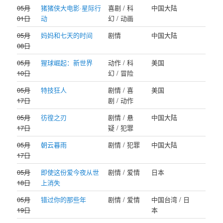
05月
猪猪侠大电影·星际行
喜剧 / 科
中国大陆
01日
动
幻 / 动画
05月
妈妈和七天的时间
剧情
中国大陆
08日
05月
猩球崛起：新世界
动作 / 科
美国
10日
幻 / 冒险
05月
特技狂人
剧情 / 喜
美国
17日
剧 / 动作
05月
彷徨之刃
剧情 / 悬
中国大陆
17日
疑 / 犯罪
05月
朝云暮雨
剧情 / 犯罪
中国大陆
17日
05月
即使这份爱今夜从世
剧情 / 爱情
日本
18日
上消失
05月
错过你的那些年
剧情 / 爱情
中国台湾 / 日
19日
本