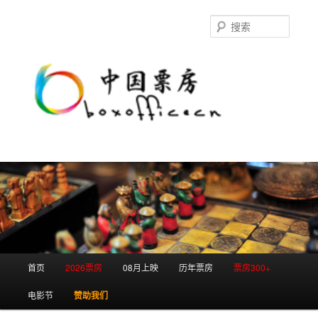
跳
跳
至
至
搜
主
副
索
内
内
容
容
区
区
域
域
主
首页
2026票房
08月上映
历年票房
票房300+
页
电影节
赞助我们