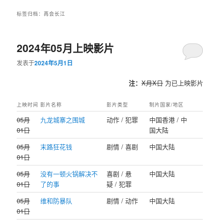
标签归档：
再会长江
2024年05月上映影片
发表于
2024年5月1日
注：
X月X日
为已上映影片
上映时间
影片名称
影片类型
制片国家/地区
05月
九龙城寨之围城
动作 / 犯罪
中国香港 / 中
01日
国大陆
05月
末路狂花钱
剧情 / 喜剧
中国大陆
01日
05月
没有一顿火锅解决不
喜剧 / 悬
中国大陆
01日
了的事
疑 / 犯罪
05月
维和防暴队
剧情 / 动作
中国大陆
01日