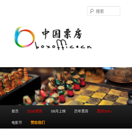
跳
跳
至
至
搜
主
副
索
内
内
容
容
区
区
域
域
主
首页
2026票房
08月上映
历年票房
票房300+
页
电影节
赞助我们