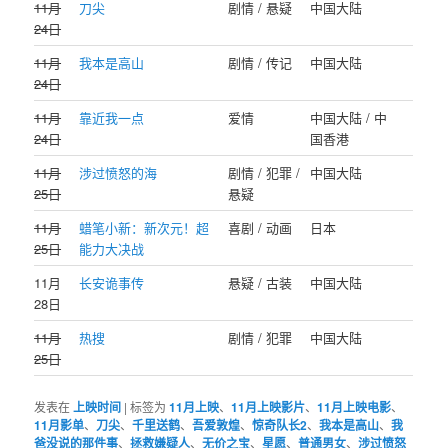
11月
刀尖
剧情 / 悬疑
中国大陆
24日
11月
我本是高山
剧情 / 传记
中国大陆
24日
11月
靠近我一点
爱情
中国大陆 / 中
24日
国香港
11月
涉过愤怒的海
剧情 / 犯罪 /
中国大陆
25日
悬疑
11月
蜡笔小新：新次元！超
喜剧 / 动画
日本
25日
能力大决战
11月
长安诡事传
悬疑 / 古装
中国大陆
28日
11月
热搜
剧情 / 犯罪
中国大陆
25日
发表在
上映时间
|
标签为
11月上映
、
11月上映影片
、
11月上映电影
、
11月影单
、
刀尖
、
千里送鹤
、
吾爱敦煌
、
惊奇队长2
、
我本是高山
、
我
爸没说的那件事
、
拯救嫌疑人
、
无价之宝
、
星愿
、
普通男女
、
涉过愤怒