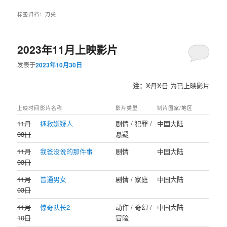
标签归档：
刀尖
2023年11月上映影片
发表于
2023年10月30日
注：
X月X日
为已上映影片
上映时间
影片名称
影片类型
制片国家/地区
11月
拯救嫌疑人
剧情 / 犯罪 /
中国大陆
03日
悬疑
11月
我爸没说的那件事
剧情
中国大陆
03日
11月
普通男女
剧情 / 家庭
中国大陆
03日
11月
惊奇队长2
动作 / 奇幻 /
中国大陆
10日
冒险