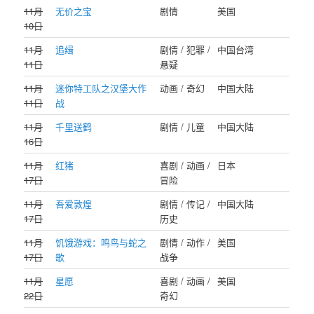
11月
无价之宝
剧情
美国
10日
11月
追缉
剧情 / 犯罪 /
中国台湾
11日
悬疑
11月
迷你特工队之汉堡大作
动画 / 奇幻
中国大陆
11日
战
11月
千里送鹤
剧情 / 儿童
中国大陆
16日
11月
红猪
喜剧 / 动画 /
日本
17日
冒险
11月
吾爱敦煌
剧情 / 传记 /
中国大陆
17日
历史
11月
饥饿游戏：鸣鸟与蛇之
剧情 / 动作 /
美国
17日
歌
战争
11月
星愿
喜剧 / 动画 /
美国
22日
奇幻