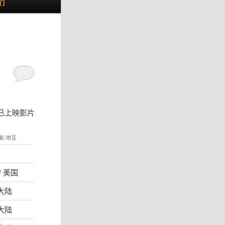
们
已上映影片
家/地区
/ 美国
大陆
大陆