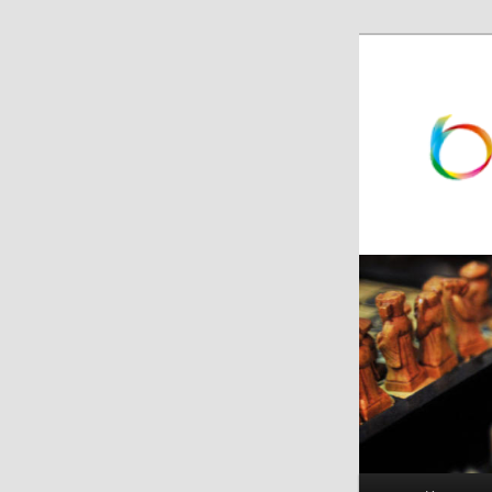
跳
跳
至
至
主
副
内
内
容
容
区
区
域
域
主