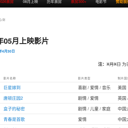
2026票房
08月上映
历年票房
票房300+
电影节
赞助我
心剑
2年05月上映影片
2年4月30日
注：
X月X日
为
影片名称
影片类型
制片国
巨星嫁到
喜剧 / 爱情 / 音乐
美国
唐顿庄园2
剧情 / 爱情
英国 
盒子的秘密
剧情 / 儿童 / 家庭
中国
青春是首歌
爱情
中国