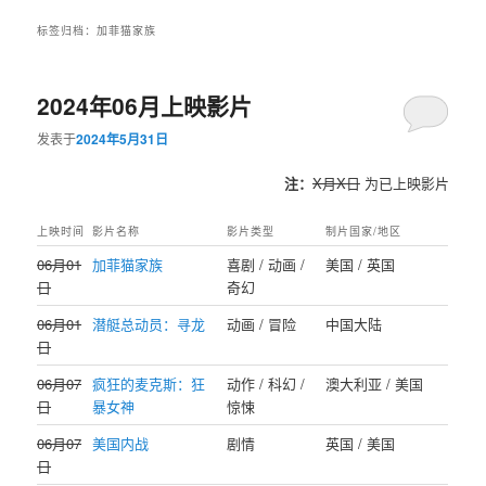
标签归档：
加菲猫家族
2024年06月上映影片
发表于
2024年5月31日
注：
X月X日
为已上映影片
上映时间
影片名称
影片类型
制片国家/地区
06月01
加菲猫家族
喜剧 / 动画 /
美国 / 英国
日
奇幻
06月01
潜艇总动员：寻龙
动画 / 冒险
中国大陆
日
06月07
疯狂的麦克斯：狂
动作 / 科幻 /
澳大利亚 / 美国
日
暴女神
惊悚
06月07
美国内战
剧情
英国 / 美国
日