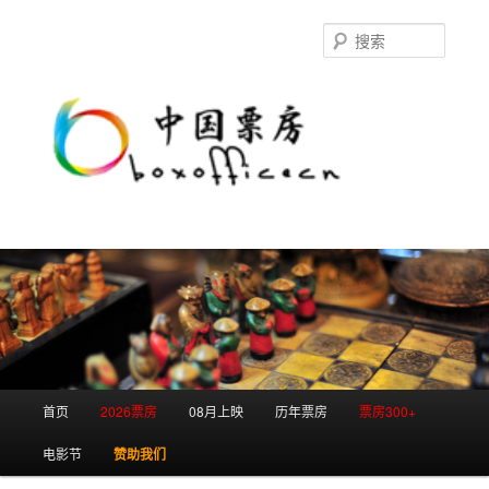
跳
跳
至
至
搜
主
副
索
内
内
容
容
区
区
域
域
主
首页
2026票房
08月上映
历年票房
票房300+
页
电影节
赞助我们