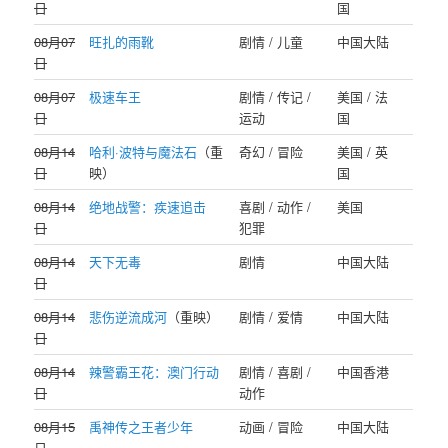
日
国
08月07
旺扎的雨靴
剧情 / 儿童
中国大陆
日
08月07
极速车王
剧情 / 传记 /
美国 / 法
日
运动
国
08月14
哈利·波特与魔法石
（重
奇幻 / 冒险
美国 / 英
日
映）
国
08月14
绝地战警：疾速追击
喜剧 / 动作 /
美国
日
犯罪
08月14
天下无毒
剧情
中国大陆
日
08月14
悲伤逆流成河
（重映）
剧情 / 爱情
中国大陆
日
08月14
辣警霸王花：澳门行动
剧情 / 喜剧 /
中国香港
日
动作
08月15
禹神传之王者少年
动画 / 冒险
中国大陆
日