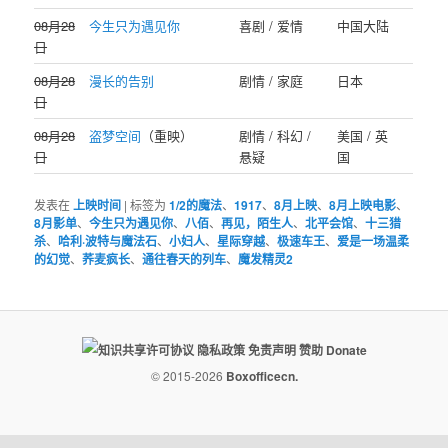
08月28
今生只为遇见你
喜剧 / 爱情
中国大陆
日
08月28
漫长的告别
剧情 / 家庭
日本
日
08月28
盗梦空间
（重映）
剧情 / 科幻 /
美国 / 英
日
悬疑
国
发表在
上映时间
|
标签为
1/2的魔法
、
1917
、
8月上映
、
8月上映电影
、
8月影单
、
今生只为遇见你
、
八佰
、
再见，陌生人
、
北平会馆
、
十三猎
杀
、
哈利·波特与魔法石
、
小妇人
、
星际穿越
、
极速车王
、
爱是一场温柔
的幻觉
、
荞麦疯长
、
通往春天的列车
、
魔发精灵2
隐私政策
免责声明
赞助 Donate
© 2015-2026
Boxofficecn.