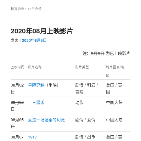
标签归档：
北平会馆
2020年08月上映影片
发表于
2020年8月5日
注：
X月X日
为已上映影片
上映时间
影片名称
影片类型
制片国家/地
区
08月02
星际穿越
（重映）
剧情 / 科幻 /
美国 / 英
日
冒险
国
08月02
十三猎杀
动作
中国大陆
日
08月05
爱是一场温柔的幻觉
剧情 / 爱情
中国大陆
日
08月07
1917
剧情 / 战争
美国 / 英