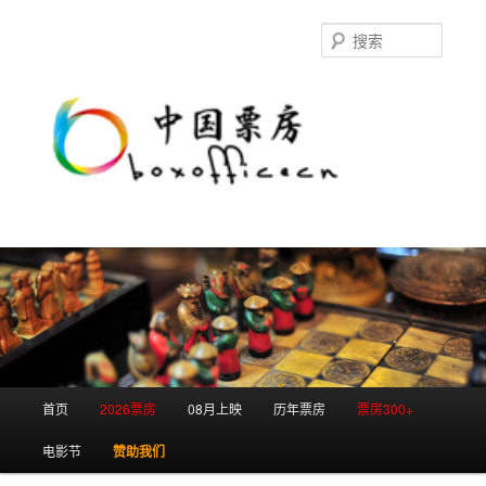
跳
跳
至
至
搜
主
副
索
内
内
容
容
区
区
域
域
主
首页
2026票房
08月上映
历年票房
票房300+
页
电影节
赞助我们