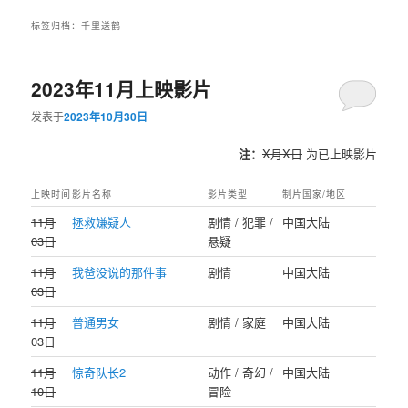
标签归档：
千里送鹤
2023年11月上映影片
发表于
2023年10月30日
注：
X月X日
为已上映影片
上映时间
影片名称
影片类型
制片国家/地区
11月
拯救嫌疑人
剧情 / 犯罪 /
中国大陆
03日
悬疑
11月
我爸没说的那件事
剧情
中国大陆
03日
11月
普通男女
剧情 / 家庭
中国大陆
03日
11月
惊奇队长2
动作 / 奇幻 /
中国大陆
10日
冒险