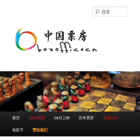
跳
跳
至
至
搜
主
副
索
内
内
容
容
区
区
域
域
主
首页
2026票房
08月上映
历年票房
票房300+
页
电影节
赞助我们