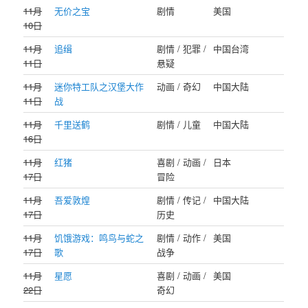
11月
无价之宝
剧情
美国
10日
11月
追缉
剧情 / 犯罪 /
中国台湾
11日
悬疑
11月
迷你特工队之汉堡大作
动画 / 奇幻
中国大陆
11日
战
11月
千里送鹤
剧情 / 儿童
中国大陆
16日
11月
红猪
喜剧 / 动画 /
日本
17日
冒险
11月
吾爱敦煌
剧情 / 传记 /
中国大陆
17日
历史
11月
饥饿游戏：鸣鸟与蛇之
剧情 / 动作 /
美国
17日
歌
战争
11月
星愿
喜剧 / 动画 /
美国
22日
奇幻