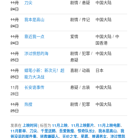
11月
刀尖
剧情 / 悬疑
中国大陆
24日
11月
我本是高山
剧情 / 传记
中国大陆
24日
11月
靠近我一点
爱情
中国大陆 / 中
24日
国香港
11月
涉过愤怒的海
剧情 / 犯罪 /
中国大陆
25日
悬疑
11月
蜡笔小新：新次元！超
喜剧 / 动画
日本
25日
能力大决战
11月
长安诡事传
悬疑 / 古装
中国大陆
28日
11月
热搜
剧情 / 犯罪
中国大陆
25日
发表在
上映时间
|
标签为
11月上映
、
11月上映影片
、
11月上映电影
、
11月影单
、
刀尖
、
千里送鹤
、
吾爱敦煌
、
惊奇队长2
、
我本是高山
、
我
爸没说的那件事
、
拯救嫌疑人
、
无价之宝
、
星愿
、
普通男女
、
涉过愤怒