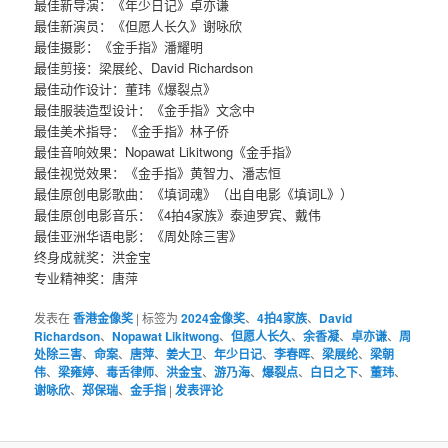
最佳新导演：《年少日记》卓亦谦
最佳新演员：《但愿人长久》谢咏欣
最佳摄影：《金手指》潘耀明
最佳剪接：梁展纶、David Richardson
最佳动作设计：董玮《爆裂点》
最佳服装造型设计：《金手指》文念中
最佳美术指导：《金手指》林子侨
最佳音响效果：Nopawat Likitwong《金手指》
最佳视觉效果：《金手指》黄智力、潘志恒
最佳原创电影歌曲：《填词魂》（出自电影《填词L》）
​​​最佳原创电影音乐：《4拍4家族》泰迪罗宾、戴伟
最佳亚洲华语电影：《周处除三害》
终身成就奖：洪金宝
专业精神奖：唐萍
发表在
香港金像奖
|
标签为
2024金像奖
、
4拍4家族
、
David
Richardson
、
Nopawat Likitwong
、
但愿人长久
、
余香凝
、
卓亦谦
、
周
处除三害
、
命案
、
唐萍
、
姜大卫
、
年少日记
、
李春晖
、
梁展纶
、
梁朝
伟
、
梁雍婷
、
毒舌律师
、
洪金宝
、
游乃海
、
爆裂点
、
白日之下
、
董玮
、
谢咏欣
、
郑保瑞
、
金手指
|
发表评论