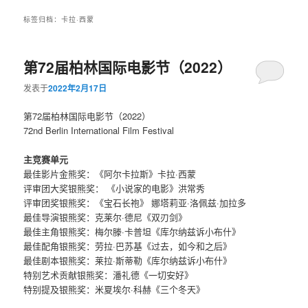
标签归档：
卡拉·西蒙
第72届柏林国际电影节（2022）
发表于
2022年2月17日
第72届柏林国际电影节（2022）
72nd Berlin International Film Festival
主竞赛单元
最佳影片金熊奖：《阿尔卡拉斯》卡拉·西蒙
评审团大奖银熊奖： 《小说家的电影》洪常秀
评审团奖银熊奖：《宝石长袍》 娜塔莉亚·洛佩兹·加拉多
最佳导演银熊奖：克莱尔·德尼《双刃剑》
最佳主角银熊奖：梅尔滕·卡普坦《库尔纳兹诉小布什》
最佳配角银熊奖：劳拉·巴苏基《过去，如今和之后》
最佳剧本银熊奖：莱拉·斯蒂勒《库尔纳兹诉小布什》
特别艺术贡献银熊奖：潘礼德《一切安好》
特别提及银熊奖：米夏埃尔·科赫《三个冬天》