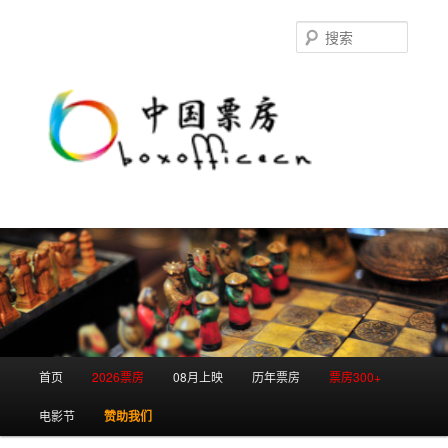
跳
跳
至
至
搜
主
副
索
内
内
容
容
区
区
域
域
主
首页
2026票房
08月上映
历年票房
票房300+
页
电影节
赞助我们