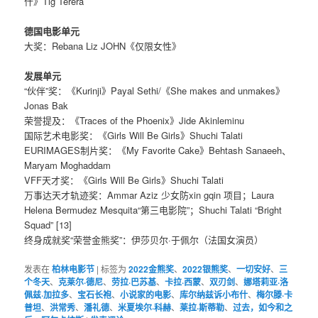
什》Tig Terera
德国电影单元
大奖：Rebana Liz JOHN《仅限女性》
发展单元
“伙伴”奖：《Kurinji》Payal Sethi/《She makes and unmakes》
Jonas Bak
荣誉提及：《Traces of the Phoenix》Jide Akinleminu
国际艺术电影奖：《Girls Will Be Girls》Shuchi Talati
EURIMAGES制片奖：《My Favorite Cake》Behtash Sanaeeh、
Maryam Moghaddam
VFF天才奖：《Girls Will Be Girls》Shuchi Talati
万事达天才轨迹奖：Ammar Aziz 少女防xin gqin 项目；Laura
Helena Bermudez Mesquita“第三电影院”；Shuchi Talati “Bright
Squad” [13]
终身成就奖“荣誉金熊奖”：伊莎贝尔·于佩尔（法国女演员）
发表在
柏林电影节
|
标签为
2022金熊奖
、
2022银熊奖
、
一切安好
、
三
个冬天
、
克莱尔·德尼
、
劳拉·巴苏基
、
卡拉·西蒙
、
双刃剑
、
娜塔莉亚·洛
佩兹·加拉多
、
宝石长袍
、
小说家的电影
、
库尔纳兹诉小布什
、
梅尔滕·卡
普坦
、
洪常秀
、
潘礼德
、
米夏埃尔·科赫
、
莱拉·斯蒂勒
、
过去，如今和之