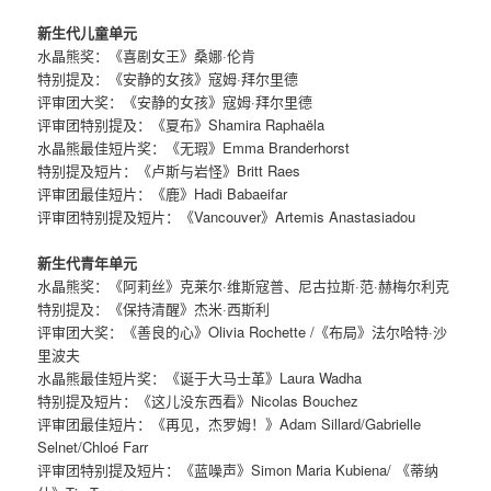
新生代儿童单元
水晶熊奖：《喜剧女王》桑娜·伦肯
特别提及：《安静的女孩》寇姆·拜尔里德
评审团大奖：《安静的女孩》寇姆·拜尔里德
评审团特别提及：《夏布》Shamira Raphaëla
水晶熊最佳短片奖：《无瑕》Emma Branderhorst
特别提及短片：《卢斯与岩怪》Britt Raes
评审团最佳短片：《鹿》Hadi Babaeifar
评审团特别提及短片：《Vancouver》Artemis Anastasiadou
新生代青年单元
水晶熊奖：《阿莉丝》克莱尔·维斯寇普、尼古拉斯·范·赫梅尔利克
特别提及：《保持清醒》杰米·西斯利
评审团大奖：《善良的心》Olivia Rochette /《布局》法尔哈特·沙
里波夫
水晶熊最佳短片奖：《诞于大马士革》Laura Wadha
特别提及短片：《这儿没东西看》Nicolas Bouchez
评审团最佳短片：《再见，杰罗姆！》Adam Sillard/Gabrielle
Selnet/Chloé Farr
评审团特别提及短片：《蓝噪声》Simon Maria Kubiena/ 《蒂纳