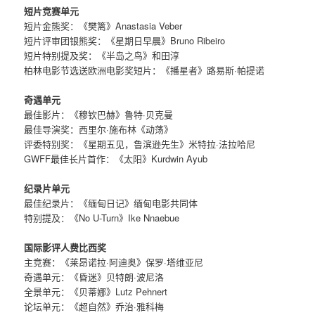
短片竞赛单元
短片金熊奖：《樊篱》Anastasia Veber
短片评审团银熊奖：《星期日早晨》Bruno Ribeiro
短片特别提及奖：《半岛之鸟》和田淳
柏林电影节选送欧洲电影奖短片：《播星者》路易斯·帕提诺
奇遇单元
最佳影片：《穆钦巴赫》鲁特·贝克曼
最佳导演奖：西里尔·施布林《动荡》
评委特别奖：《星期五见，鲁滨逊先生》米特拉·法拉哈尼
GWFF最佳长片首作：《太阳》Kurdwin Ayub
纪录片单元
最佳纪录片：《缅甸日记》缅甸电影共同体
特别提及：《No U-Turn》Ike Nnaebue
国际影评人费比西奖
主竞赛：《莱昂诺拉·阿迪奥》保罗·塔维亚尼
奇遇单元：《昏迷》贝特朗·波尼洛
全景单元：《贝蒂娜》Lutz Pehnert
论坛单元：《超自然》乔治·雅科梅