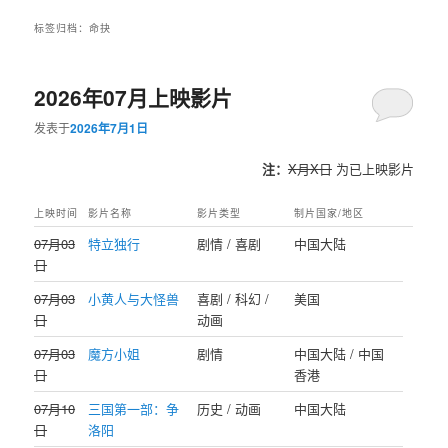
标签归档：
命抉
2026年07月上映影片
发表于
2026年7月1日
注：
X月X日
为已上映影片
上映时间
影片名称
影片类型
制片国家/地区
07月03
特立独行
剧情 / 喜剧
中国大陆
日
07月03
小黄人与大怪兽
喜剧 / 科幻 /
美国
日
动画
07月03
魔方小姐
剧情
中国大陆 / 中国
日
香港
07月10
三国第一部：争
历史 / 动画
中国大陆
日
洛阳