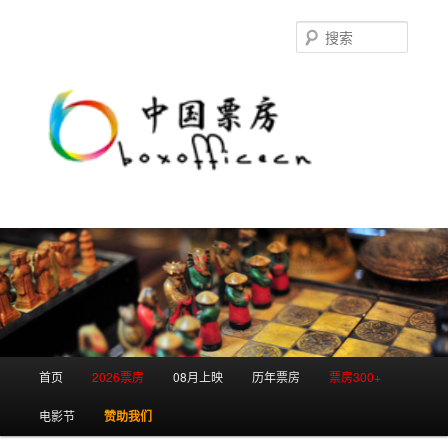
跳
跳
至
至
搜
主
副
索
内
内
容
容
区
区
域
域
主
首页
2026票房
08月上映
历年票房
票房300+
页
电影节
赞助我们