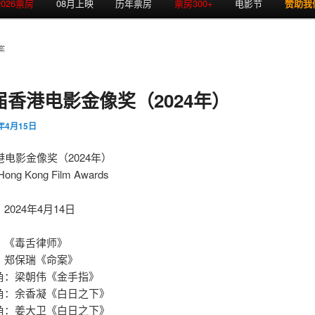
2026票房
08月上映
历年票房
票房300+
电影节
赞助我
案
届香港电影金像奖（2024年）
4年4月15日
港电影金像奖（2024年）
Hong Kong Film Awards
2024年4月14日
：《毒舌律师》
：郑保瑞《命案》
角：梁朝伟《金手指》
角：余香凝《白日之下》
角：姜大卫《白日之下》