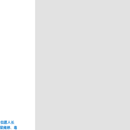
、
但愿人长
梁雍婷
、
毒