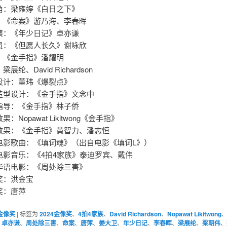
角：梁雍婷《白日之下》
：《命案》游乃海、李春晖
演：《年少日记》卓亦谦
员：《但愿人长久》谢咏欣
：《金手指》潘耀明
展纶、David Richardson
设计：董玮《爆裂点》
造型设计：《金手指》文念中
指导：《金手指》林子侨
：Nopawat Likitwong《金手指》
效果：《金手指》黄智力、潘志恒
电影歌曲：《填词魂》（出自电影《填词L》）
原创电影音乐：《4拍4家族》泰迪罗宾、戴伟
华语电影：《周处除三害》
奖：洪金宝
奖：唐萍
金像奖
|
标签为
2024金像奖
、
4拍4家族
、
David Richardson
、
Nopawat Likitwong
、
卓亦谦
、
周处除三害
、
命案
、
唐萍
、
姜大卫
、
年少日记
、
李春晖
、
梁展纶
、
梁朝伟
、