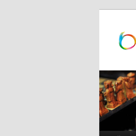
跳
跳
至
至
主
副
内
内
容
容
区
区
域
域
主