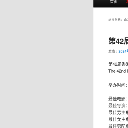
首页
页
标签归档：
命
第42
发表于
202
第42届香
The 42nd 
举办时间：
最佳电影
最佳导演
最佳男主
最佳女主
最佳男配