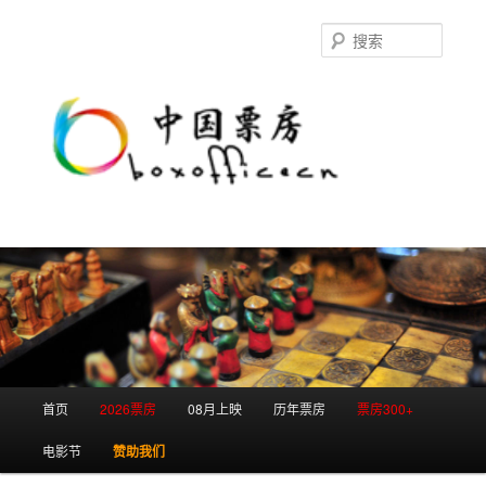
跳
跳
至
至
搜
主
副
索
内
内
容
容
区
区
域
域
主
首页
2026票房
08月上映
历年票房
票房300+
页
电影节
赞助我们