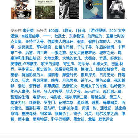
发表在
未分类
|
标签为
100部
、
1教父
、
1日出
、
1游戏规则
、
2001太空
漫游
、
M就是凶手
、
一一
、
七武士
、
东京物语
、
为所应为
、
五至七时的
克莱奥
、
亚特兰大号
、
伯爵夫人的耳环
、
假面
、
偷自行车的人
、
八部
半
、
公民凯恩
、
军中禁恋
、
出租车司机
、
千与千寻
、
午后的迷惘
、
卡萨
布兰卡
、
后窗
、
四百击
、
土狼之旅
、
圣女贞德蒙难记
、
城市之光
、
堤
、
塞琳和朱莉出航记
、
大地之歌
、
大地的女儿
、
大都会
、
奇遇
、
好家伙
、
安德烈·卢布廖夫
、
家乡的消息
、
寄生虫
、
将军号
、
山椒大夫
、
巴里·林
登
、
平步青云
、
影史百佳
、
恐惧吞噬灵魂
、
惊魂记
、
战舰波将金号
、
拾
穗者
、
持摄影机的人
、
搜索者
、
摩登时代
、
撒旦探戈
、
日月无光
、
日落
大道
、
旺达
、
春风秋雨
、
晚春
、
月光男孩
、
杀羊人
、
桃色公寓
、
死囚越
狱
、
浩劫
、
潜行者
、
热带疾病
、
热情如火
、
燃烧女子的肖像
、
牯岭街少
年杀人事件
、
特写
、
狂人皮埃罗
、
猎人之夜
、
玩乐时间
、
现代启示录
、
甜蜜的生活
、
电影100
、
电影史
、
福尔摩斯二世
、
穆赫兰道
、
第三人
、
精疲力尽
、
红菱艳
、
罗生门
、
花样年华
、
蓝丝绒
、
蔑视
、
蜂巢幽灵
、
西
北偏北
、
西部往事
、
视与听
、
让娜·迪尔曼
、
词语
、
豹
、
迷魂记
、
逃出绝
命镇
、
重庆森林
、
钢琴课
、
银翼杀手
、
镜子
、
闪灵
、
阿尔及尔之战
、
雏
菊
、
雨中曲
、
雨月物语
、
驴子巴特萨
、
黑女孩
、
龙猫
|
发表评论