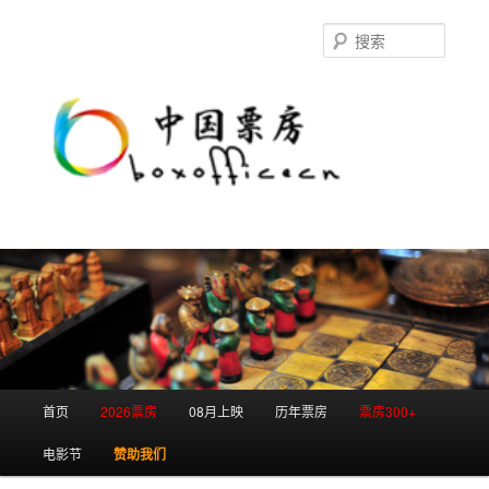
跳
跳
至
至
搜
主
副
索
内
内
容
容
区
区
域
域
主
首页
2026票房
08月上映
历年票房
票房300+
页
电影节
赞助我们