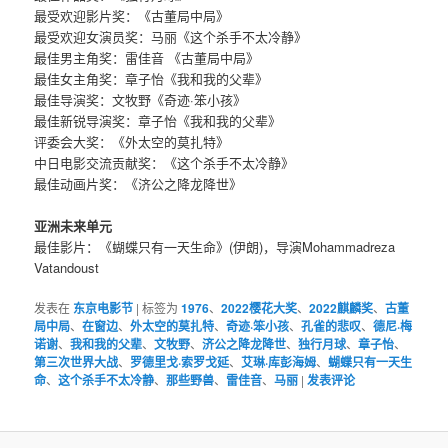
最受欢迎影片奖：《古董局中局》
最受欢迎女演员奖：马丽《这个杀手不太冷静》
最佳男主角奖：雷佳音 《古董局中局》
最佳女主角奖：章子怡《我和我的父辈》
最佳导演奖：文牧野《奇迹·笨小孩》
最佳新锐导演奖：章子怡《我和我的父辈》
评委会大奖：《外太空的莫扎特》
中日电影交流贡献奖：《这个杀手不太冷静》
最佳动画片奖：《济公之降龙降世》
亚洲未来单元
最佳影片：《蝴蝶只有一天生命》(伊朗)，导演Mohammadreza
Vatandoust
发表在
东京电影节
|
标签为
1976
、
2022樱花大奖
、
2022麒麟奖
、
古董
局中局
、
在窗边
、
外太空的莫扎特
、
奇迹·笨小孩
、
孔雀的悲叹
、
德尼·梅
诺谢
、
我和我的父辈
、
文牧野
、
济公之降龙降世
、
独行月球
、
章子怡
、
第三次世界大战
、
罗德里戈·索罗戈延
、
艾琳·库彭海姆
、
蝴蝶只有一天生
命
、
这个杀手不太冷静
、
那些野兽
、
雷佳音
、
马丽
|
发表评论