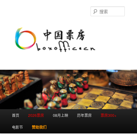
跳
跳
至
至
搜
主
副
索
内
内
容
容
区
区
域
域
主
首页
2026票房
08月上映
历年票房
票房300+
页
电影节
赞助我们