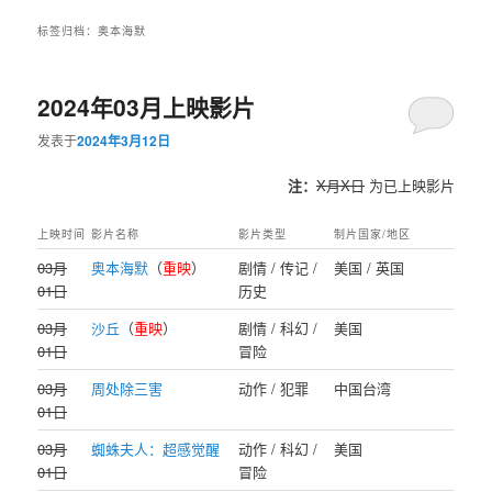
标签归档：
奥本海默
2024年03月上映影片
发表于
2024年3月12日
注：
X月X日
为已上映影片
上映时间
影片名称
影片类型
制片国家/地区
03月
奥本海默
（
重映
）
剧情 / 传记 /
美国 / 英国
01日
历史
03月
沙丘
（
重映
）
剧情 / 科幻 /
美国
01日
冒险
03月
周处除三害
动作 / 犯罪
中国台湾
01日
03月
蜘蛛夫人：超感觉醒
动作 / 科幻 /
美国
01日
冒险