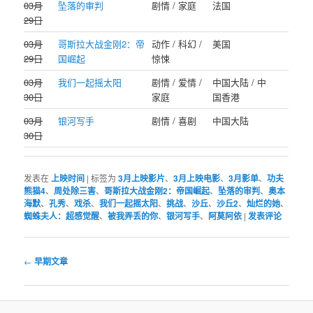
03月
坠落的审判
剧情 / 家庭
法国
29日
03月
哥斯拉大战金刚2：帝
动作 / 科幻 /
美国
29日
国崛起
惊悚
03月
我们一起摇太阳
剧情 / 爱情 /
中国大陆 / 中
30日
家庭
国香港
03月
银河写手
剧情 / 喜剧
中国大陆
30日
发表在
上映时间
|
标签为
3月上映影片
、
3月上映电影
、
3月影单
、
功夫
熊猫4
、
周处除三害
、
哥斯拉大战金刚2：帝国崛起
、
坠落的审判
、
奥本
海默
、
孔秀
、
戏杀
、
我们一起摇太阳
、
挑战
、
沙丘
、
沙丘2
、
灿烂的她
、
蜘蛛夫人：超感觉醒
、
被我弄丢的你
、
银河写手
、
阿莫阿依
|
发表评论
文
←
早期文章
章
导
航