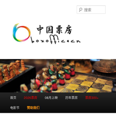
跳
跳
至
至
搜
主
副
索
内
内
容
容
区
区
域
域
主
首页
2026票房
08月上映
历年票房
票房300+
页
电影节
赞助我们