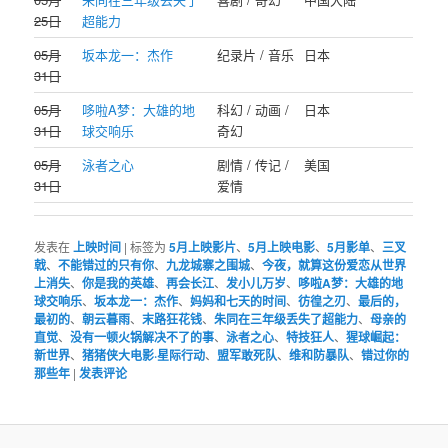
25日
超能力
05月
坂本龙一：杰作
纪录片 / 音乐
日本
31日
05月
哆啦A梦：大雄的地
科幻 / 动画 /
日本
31日
球交响乐
奇幻
05月
泳者之心
剧情 / 传记 /
美国
31日
爱情
发表在
上映时间
|
标签为
5月上映影片
、
5月上映电影
、
5月影单
、
三叉
戟
、
不能错过的只有你
、
九龙城寨之围城
、
今夜，就算这份爱恋从世界
上消失
、
你是我的英雄
、
再会长江
、
发小儿万岁
、
哆啦A梦：大雄的地
球交响乐
、
坂本龙一：杰作
、
妈妈和七天的时间
、
彷徨之刃
、
最后的，
最初的
、
朝云暮雨
、
末路狂花钱
、
朱同在三年级丢失了超能力
、
母亲的
直觉
、
没有一顿火锅解决不了的事
、
泳者之心
、
特技狂人
、
猩球崛起：
新世界
、
猪猪侠大电影·星际行动
、
盟军敢死队
、
维和防暴队
、
错过你的
那些年
|
发表评论