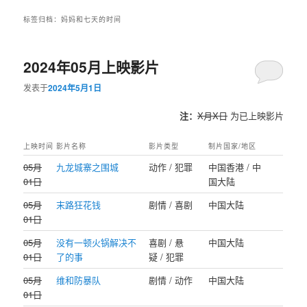
标签归档：
妈妈和七天的时间
2024年05月上映影片
发表于
2024年5月1日
注：
X月X日
为已上映影片
上映时间
影片名称
影片类型
制片国家/地区
05月
九龙城寨之围城
动作 / 犯罪
中国香港 / 中
01日
国大陆
05月
末路狂花钱
剧情 / 喜剧
中国大陆
01日
05月
没有一顿火锅解决不
喜剧 / 悬
中国大陆
01日
了的事
疑 / 犯罪
05月
维和防暴队
剧情 / 动作
中国大陆
01日