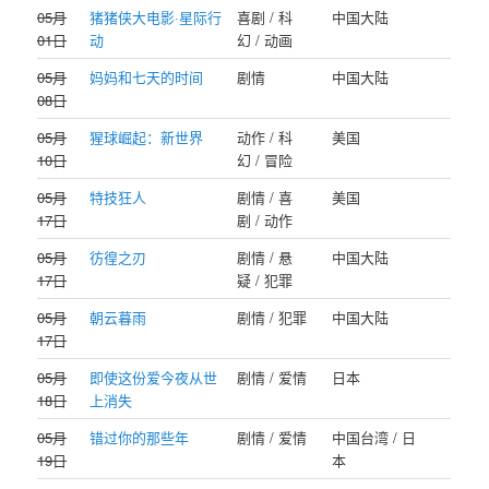
05月
猪猪侠大电影·星际行
喜剧 / 科
中国大陆
01日
动
幻 / 动画
05月
妈妈和七天的时间
剧情
中国大陆
08日
05月
猩球崛起：新世界
动作 / 科
美国
10日
幻 / 冒险
05月
特技狂人
剧情 / 喜
美国
17日
剧 / 动作
05月
彷徨之刃
剧情 / 悬
中国大陆
17日
疑 / 犯罪
05月
朝云暮雨
剧情 / 犯罪
中国大陆
17日
05月
即使这份爱今夜从世
剧情 / 爱情
日本
18日
上消失
05月
错过你的那些年
剧情 / 爱情
中国台湾 / 日
19日
本