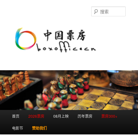
跳
跳
至
至
搜
主
副
索
内
内
容
容
区
区
域
域
主
首页
2026票房
08月上映
历年票房
票房300+
页
电影节
赞助我们