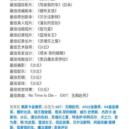
最佳国际影片：《驾驶我的车》(日本) ​​​​
最佳改编剧本：《健听女孩》​​​​
最佳原创剧本：《贝尔法斯特》
最佳真人短片：《漫长的告别》
最佳动画短片：《皆为爱》
最佳纪录短片：《篮球女王》
最佳纪录长片：《灵魂乐之夏》
最佳艺术指导：《沙丘》
最佳妆发设计：《塔米·菲的眼睛》 ​​​​
最佳戏服设计：《黑白魔女库伊拉》
最佳摄影：《沙丘》
最佳配乐：《沙丘》​​​​
最佳剪辑：《沙丘》
最佳音效：《沙丘》
最佳视觉效果：《沙丘》
最佳歌曲：No Time to Die – 《007：无暇赴死》
发表在
奥斯卡金像奖
|
标签为
007：无暇赴死
、
2022金像奖
、
94届金像
奖
、
健听女孩
、
国王理查德
、
塔米·菲的眼睛
、
威尔·史密斯
、
杰西卡·查
斯坦
、
沙丘
、
漫长的告别
、
灵魂乐之夏
、
特洛伊·科特苏尔
、
犬之力
、
皆
为爱
、
简·坎皮恩
、
篮球女王
、
西区故事
、
贝尔法斯特
、
阿丽亚娜·德博
斯
、
驾驶我的车
、
魔法满屋
|
发表评论