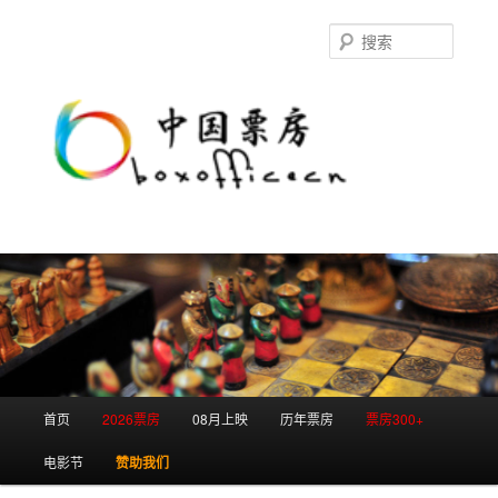
跳
跳
至
至
搜
主
副
索
内
内
容
容
区
区
域
域
主
首页
2026票房
08月上映
历年票房
票房300+
页
电影节
赞助我们