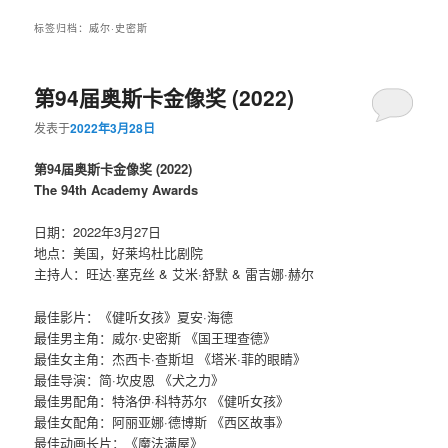
标签归档：
威尔·史密斯
第94届奥斯卡金像奖 (2022)
发表于
2022年3月28日
第94届奥斯卡金像奖 (2022)
The 94th Academy Awards
日期：2022年3月27日
地点：美国，好莱坞杜比剧院
主持人：旺达·塞克丝 & 艾米·舒默 & 雷吉娜·赫尔
最佳影片：《健听女孩》夏安·海德
最佳男主角：威尔·史密斯 《国王理查德》
最佳女主角：杰西卡·查斯坦 《塔米·菲的眼睛》
最佳导演：简·坎皮恩 《犬之力》
最佳男配角：特洛伊·科特苏尔 《健听女孩》
最佳女配角：阿丽亚娜·德博斯 《西区故事》
最佳动画长片：《魔法满屋》