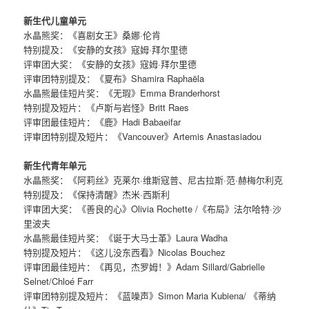
新生代儿童单元
水晶熊奖：《喜剧女王》桑娜·伦肯
特别提及：《安静的女孩》寇姆·拜尔里德
评审团大奖：《安静的女孩》寇姆·拜尔里德
评审团特别提及：《夏布》Shamira Raphaëla
水晶熊最佳短片奖：《无瑕》Emma Branderhorst
特别提及短片：《卢斯与岩怪》Britt Raes
评审团最佳短片：《鹿》Hadi Babaeifar
评审团特别提及短片：《Vancouver》Artemis Anastasiadou
新生代青年单元
水晶熊奖：《阿莉丝》克莱尔·维斯寇普、尼古拉斯·范·赫梅尔利克
特别提及：《保持清醒》杰米·西斯利
评审团大奖：《善良的心》Olivia Rochette /《布局》法尔哈特·沙
里波夫
水晶熊最佳短片奖：《诞于大马士革》Laura Wadha
特别提及短片：《这儿没东西看》Nicolas Bouchez
评审团最佳短片：《再见，杰罗姆！》Adam Sillard/Gabrielle
Selnet/Chloé Farr
评审团特别提及短片：《蓝噪声》Simon Maria Kubiena/ 《蒂纳