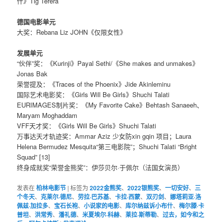
什》Tig Terera
德国电影单元
大奖：Rebana Liz JOHN《仅限女性》
发展单元
“伙伴”奖：《Kurinji》Payal Sethi/《She makes and unmakes》
Jonas Bak
荣誉提及：《Traces of the Phoenix》Jide Akinleminu
国际艺术电影奖：《Girls Will Be Girls》Shuchi Talati
EURIMAGES制片奖：《My Favorite Cake》Behtash Sanaeeh、
Maryam Moghaddam
VFF天才奖：《Girls Will Be Girls》Shuchi Talati
万事达天才轨迹奖：Ammar Aziz 少女防xin gqin 项目；Laura
Helena Bermudez Mesquita“第三电影院”；Shuchi Talati “Bright
Squad” [13]
终身成就奖“荣誉金熊奖”：伊莎贝尔·于佩尔（法国女演员）
发表在
柏林电影节
|
标签为
2022金熊奖
、
2022银熊奖
、
一切安好
、
三
个冬天
、
克莱尔·德尼
、
劳拉·巴苏基
、
卡拉·西蒙
、
双刃剑
、
娜塔莉亚·洛
佩兹·加拉多
、
宝石长袍
、
小说家的电影
、
库尔纳兹诉小布什
、
梅尔滕·卡
普坦
、
洪常秀
、
潘礼德
、
米夏埃尔·科赫
、
莱拉·斯蒂勒
、
过去，如今和之