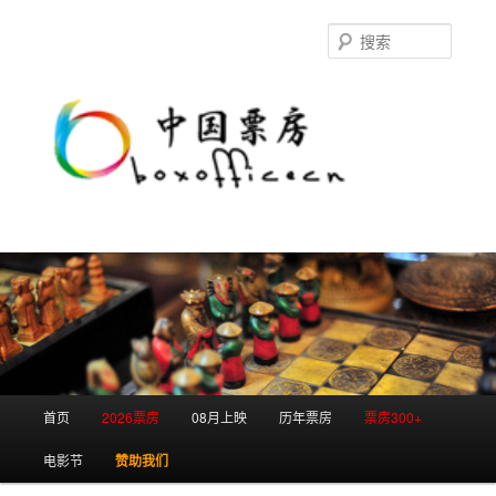
跳
跳
至
至
搜
主
副
索
内
内
容
容
区
区
域
域
主
首页
2026票房
08月上映
历年票房
票房300+
页
电影节
赞助我们