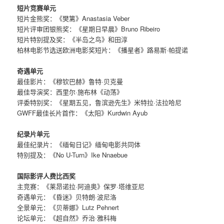
短片竞赛单元
短片金熊奖：《樊篱》Anastasia Veber
短片评审团银熊奖：《星期日早晨》Bruno Ribeiro
短片特别提及奖：《半岛之鸟》和田淳
柏林电影节选送欧洲电影奖短片：《播星者》路易斯·帕提诺
奇遇单元
最佳影片：《穆钦巴赫》鲁特·贝克曼
最佳导演奖：西里尔·施布林《动荡》
评委特别奖：《星期五见，鲁滨逊先生》米特拉·法拉哈尼
GWFF最佳长片首作：《太阳》Kurdwin Ayub
纪录片单元
最佳纪录片：《缅甸日记》缅甸电影共同体
特别提及：《No U-Turn》Ike Nnaebue
国际影评人费比西奖
主竞赛：《莱昂诺拉·阿迪奥》保罗·塔维亚尼
奇遇单元：《昏迷》贝特朗·波尼洛
全景单元：《贝蒂娜》Lutz Pehnert
论坛单元：《超自然》乔治·雅科梅