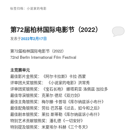
标签归档：
小说家的电影
第72届柏林国际电影节（2022）
发表于
2022年2月17日
第72届柏林国际电影节（2022）
72nd Berlin International Film Festival
主竞赛单元
最佳影片金熊奖：《阿尔卡拉斯》卡拉·西蒙
评审团大奖银熊奖： 《小说家的电影》洪常秀
评审团奖银熊奖：《宝石长袍》 娜塔莉亚·洛佩兹·加拉多
最佳导演银熊奖：克莱尔·德尼《双刃剑》
最佳主角银熊奖：梅尔滕·卡普坦《库尔纳兹诉小布什》
最佳配角银熊奖：劳拉·巴苏基《过去，如今和之后》
最佳剧本银熊奖：莱拉·斯蒂勒《库尔纳兹诉小布什》
特别艺术贡献银熊奖：潘礼德《一切安好》
特别提及银熊奖：米夏埃尔·科赫《三个冬天》