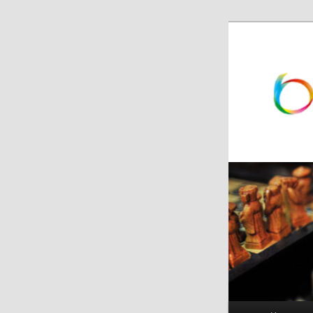
跳
跳
至
至
主
副
内
内
容
容
区
区
域
域
主