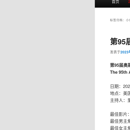
首页
页
标签归档：
小
第95
发表于
202
第95届奥斯
The 95th
日期：202
地点：美
主持人：里
最佳影片
最佳男主角
最佳女主角