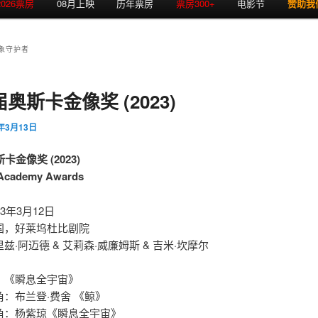
2026票房
08月上映
历年票房
票房300+
电影节
赞助我
象守护者
届奥斯卡金像奖 (2023)
3年3月13日
卡金像奖 (2023)
 Academy Awards
3年3月12日
国，好莱坞杜比剧院
兹·阿迈德 & 艾莉森·威廉姆斯 & 吉米·坎摩尔
：《瞬息全宇宙》
：布兰登·费舍 《鲸》
：杨紫琼《瞬息全宇宙》 ​​​