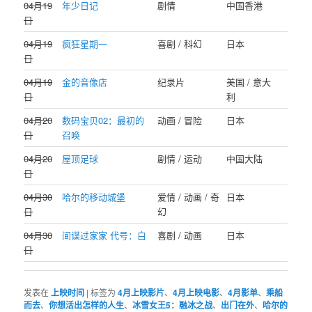
04月19
年少日记
剧情
中国香港
日
04月19
疯狂星期一
喜剧 / 科幻
日本
日
04月19
金的音像店
纪录片
美国 / 意大
日
利
04月20
数码宝贝02：最初的
动画 / 冒险
日本
日
召唤
04月20
屋顶足球
剧情 / 运动
中国大陆
日
04月30
哈尔的移动城堡
爱情 / 动画 / 奇
日本
日
幻
04月30
间谍过家家 代号：白
喜剧 / 动画
日本
日
发表在
上映时间
|
标签为
4月上映影片
、
4月上映电影
、
4月影单
、
乘船
而去
、
你想活出怎样的人生
、
冰雪女王5：融冰之战
、
出门在外
、
哈尔的