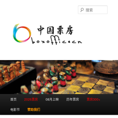
跳
跳
至
至
搜
主
副
索
内
内
容
容
区
区
域
域
主
首页
2026票房
08月上映
历年票房
票房300+
页
电影节
赞助我们