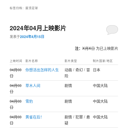
标签归档：
屋顶足球
2024年04月上映影片
发表于
2024年4月15日
注：
X月X日
为已上映影片
上映时间
影片名称
影片类型
制片国家/地区
04月03
你想活出怎样的人生
动画 / 奇幻 / 冒
日本
日
险
04月03
草木人间
剧情
中国大陆
日
04月03
雪豹
剧情
中国大陆
日
04月03
黄雀在后！
剧情 / 犯罪 / 悬
中国大陆
日
疑