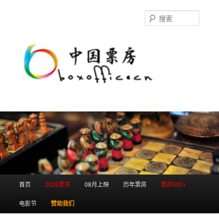
跳
跳
至
至
搜
主
副
索
内
内
容
容
区
区
域
域
主
首页
2026票房
08月上映
历年票房
票房300+
页
电影节
赞助我们