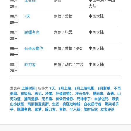
28日
大陆
08月
7天
剧情 / 爱情
中国大陆
29日
08月
脱缰者也
喜剧 / 犯罪
中国大陆
28日
08月
有朵云像你
剧情 / 爱情 / 奇幻
中国大陆
28日
08月
醉刀客
剧情 / 动作 / 古装
中国大陆
29日
发表在
上映时间
|
标签为
7天
、
8月上映
、
8月上映电影
、
8月影单
、
不再
退缩
、
东极岛
、
再见，坏蛋
、
坏蛋联盟2
、
坪石先生
、
夏雨来
、
奇遇
、
山
河为证
、
捕风追影
、
无名指
、
有朵云像你
、
死神来了：血脉诅咒
、
浪浪
山小妖怪
、
玛丽和麦克斯
、
生还
、
疯狂动物城
、
白衣逆行者
、
绑架毛乎
乎
、
脱缰者也
、
赎梦
、
醉刀客
、
青蛇
、
非人哉：限时玩家
|
发表评论