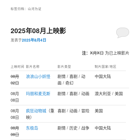
标签归档：
山河为证
2025年08月上映影
发表于
2025年8月4日
注：
X月X日
为已上映影片
上映时间
影片名称
影片类型
制片国家/地区
08月
浪浪山小妖怪
剧情 / 喜剧 / 动
中国大陆
02日
画 / 奇幻
08月
玛丽和麦克斯
剧情 / 喜剧 / 动画
澳大利亚 / 美国
08日
08月
疯狂动物城
（重
喜剧 / 动画 / 冒险
美国
08日
映）
08月
东极岛
剧情 / 历史 / 战争
中国大陆
08日