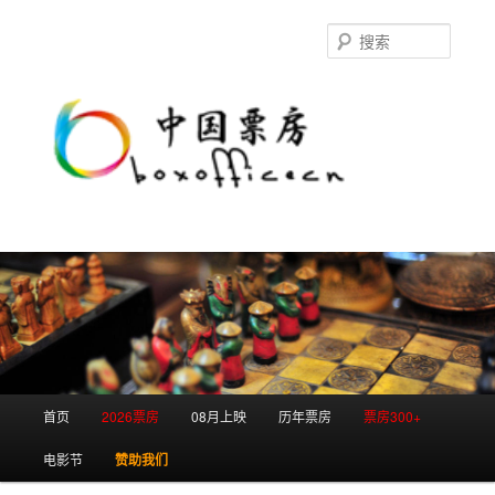
跳
跳
至
至
搜
主
副
索
内
内
容
容
区
区
域
域
主
首页
2026票房
08月上映
历年票房
票房300+
页
电影节
赞助我们