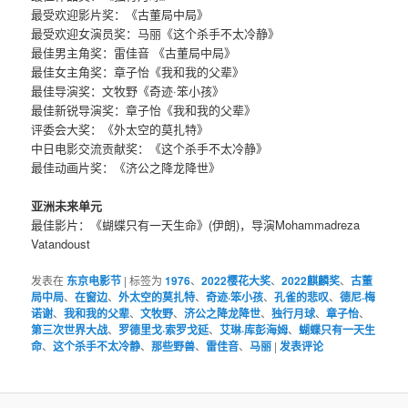
最受欢迎影片奖：《古董局中局》
最受欢迎女演员奖：马丽《这个杀手不太冷静》
最佳男主角奖：雷佳音 《古董局中局》
最佳女主角奖：章子怡《我和我的父辈》
最佳导演奖：文牧野《奇迹·笨小孩》
最佳新锐导演奖：章子怡《我和我的父辈》
评委会大奖：《外太空的莫扎特》
中日电影交流贡献奖：《这个杀手不太冷静》
最佳动画片奖：《济公之降龙降世》
亚洲未来单元
最佳影片：《蝴蝶只有一天生命》(伊朗)，导演Mohammadreza
Vatandoust
发表在
东京电影节
|
标签为
1976
、
2022樱花大奖
、
2022麒麟奖
、
古董
局中局
、
在窗边
、
外太空的莫扎特
、
奇迹·笨小孩
、
孔雀的悲叹
、
德尼·梅
诺谢
、
我和我的父辈
、
文牧野
、
济公之降龙降世
、
独行月球
、
章子怡
、
第三次世界大战
、
罗德里戈·索罗戈延
、
艾琳·库彭海姆
、
蝴蝶只有一天生
命
、
这个杀手不太冷静
、
那些野兽
、
雷佳音
、
马丽
|
发表评论