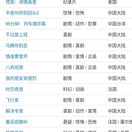
梵高：诗情画意
纪录片
美国
半夜叫你别回头2
惊悚 / 恐怖
中国大陆
96分钟：列车爆炸案
剧情 / 动作 / 犯罪
中国台湾
不过是上班
喜剧
中国大陆
马腾你别走
剧情 / 喜剧
中国大陆
情缘曹雪芹
剧情 / 爱情 / 古装
中国大陆
八府巡按
剧情 / 喜剧 / 古装
中国大陆
我的朋友安德烈
剧情
中国大陆
时空奇旅
科幻 / 动画
法国
飞行家
剧情 / 喜剧
中国大陆
解决专家
喜剧 / 动作 / 爱情
中国大陆
重返寂静岭
悬疑 / 惊悚 / 恐怖
法国 / 塞尔