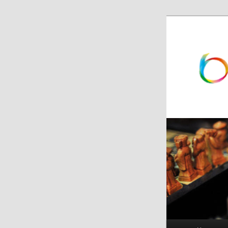
跳
跳
至
至
主
副
内
内
容
容
区
区
域
域
主