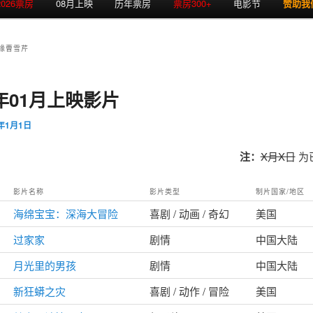
2026票房
08月上映
历年票房
票房300+
电影节
赞助我
缘曹雪芹
6年01月上映影片
6年1月1日
注：
X月X日
为
影片名称
影片类型
制片国家/地区
海绵宝宝：深海大冒险
喜剧 / 动画 / 奇幻
美国
过家家
剧情
中国大陆
月光里的男孩
剧情
中国大陆
新狂蟒之灾
喜剧 / 动作 / 冒险
美国