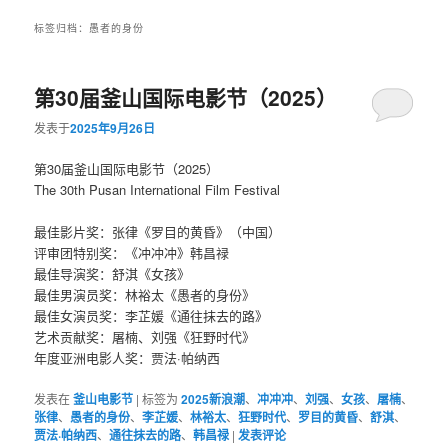
标签归档：
愚者的身份
第30届釜山国际电影节（2025）
发表于
2025年9月26日
第30届釜山国际电影节（2025）
The 30th Pusan International Film Festival
最佳影片奖：张律《罗目的黄昏》（中国）
评审团特别奖：《冲冲冲》韩昌禄
最佳导演奖：舒淇《女孩》
最佳男演员奖：林裕太《愚者的身份》
最佳女演员奖：李芷媛《通往抹去的路》
艺术贡献奖：屠楠、刘强《狂野时代》
年度亚洲电影人奖：贾法·帕纳西
发表在
釜山电影节
|
标签为
2025新浪潮
、
冲冲冲
、
刘强
、
女孩
、
屠楠
、
张律
、
愚者的身份
、
李芷媛
、
林裕太
、
狂野时代
、
罗目的黄昏
、
舒淇
、
贾法·帕纳西
、
通往抹去的路
、
韩昌禄
|
发表评论