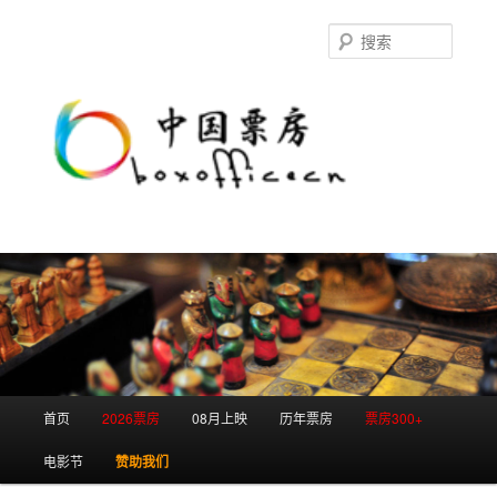
跳
跳
至
至
搜
主
副
索
内
内
容
容
区
区
域
域
主
首页
2026票房
08月上映
历年票房
票房300+
页
电影节
赞助我们