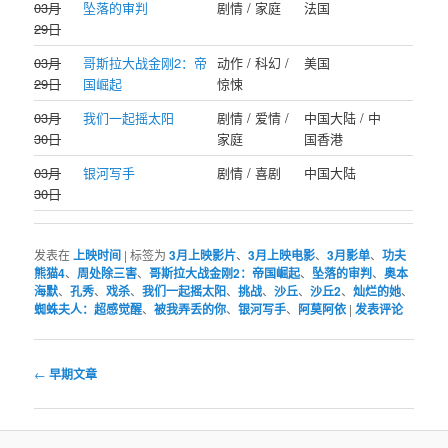
03月
坠落的审判
剧情 / 家庭
法国
29日
03月
哥斯拉大战金刚2：帝
动作 / 科幻 /
美国
29日
国崛起
惊悚
03月
我们一起摇太阳
剧情 / 爱情 /
中国大陆 / 中
30日
家庭
国香港
03月
银河写手
剧情 / 喜剧
中国大陆
30日
发表在
上映时间
|
标签为
3月上映影片
、
3月上映电影
、
3月影单
、
功夫
熊猫4
、
周处除三害
、
哥斯拉大战金刚2：帝国崛起
、
坠落的审判
、
奥本
海默
、
孔秀
、
戏杀
、
我们一起摇太阳
、
挑战
、
沙丘
、
沙丘2
、
灿烂的她
、
蜘蛛夫人：超感觉醒
、
被我弄丢的你
、
银河写手
、
阿莫阿依
|
发表评论
文
←
早期文章
章
导
航