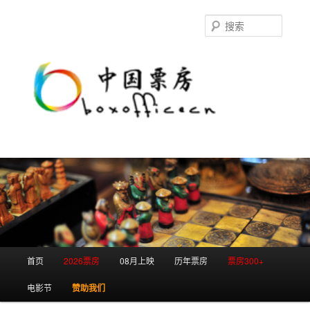
跳
跳
至
至
搜
主
副
索
内
内
容
容
区
区
域
域
主
首页
2026票房
08月上映
历年票房
票房300+
页
电影节
赞助我们