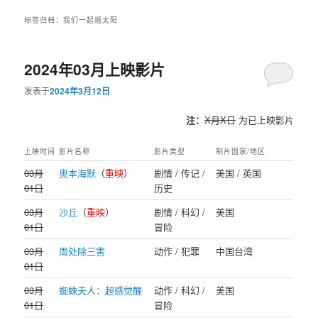
标签归档：
我们一起摇太阳
2024年03月上映影片
发表于
2024年3月12日
注：
X月X日
为已上映影片
上映时间
影片名称
影片类型
制片国家/地区
03月
奥本海默
（
重映
）
剧情 / 传记 /
美国 / 英国
01日
历史
03月
沙丘
（
重映
）
剧情 / 科幻 /
美国
01日
冒险
03月
周处除三害
动作 / 犯罪
中国台湾
01日
03月
蜘蛛夫人：超感觉醒
动作 / 科幻 /
美国
01日
冒险