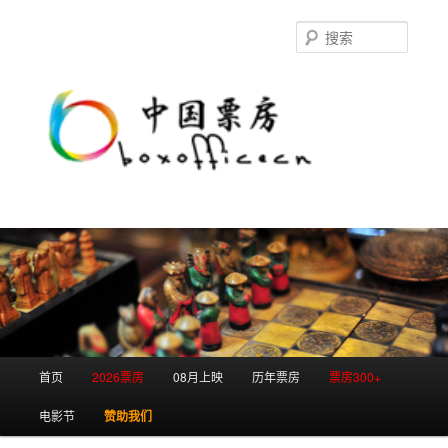
跳
跳
至
至
搜
主
副
索
内
内
容
容
区
区
域
域
主
首页
2026票房
08月上映
历年票房
票房300+
页
电影节
赞助我们