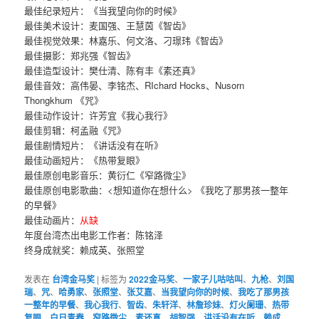
最佳纪录短片：《当我望向你的时候》
最佳美术设计：麦国强、王慧茵《智齿》
最佳视觉效果：林嘉乐、何文洛、刁璟玮《智齿》
最佳摄影：郑兆强《智齿》
最佳造型设计：樊仕清、陈有丰《素还真》
最佳音效：高伟晏、李铭杰、RIchard Hocks、Nusorn
Thongkhum 《咒》
最佳动作设计：许芳宜《我心我行》
最佳剪辑：柯孟融《咒》
最佳剧情短片：《讲话没有在听》
最佳动画短片：《热带复眼》
最佳原创电影音乐：黄衍仁《窄路微尘》
最佳原创电影歌曲：<想知道你在想什么> 《我吃了那男孩一整年
的早餐》
最佳动画片：
从缺
年度台湾杰出电影工作者：陈铭泽
终身成就奖：赖成英、张照堂
发表在
台湾金马奖
|
标签为
2022金马奖
、
一家子儿咕咕叫
、
九枪
、
刘国
瑞
、
咒
、
哈勇家
、
张照堂
、
张艾嘉
、
当我望向你的时候
、
我吃了那男孩
一整年的早餐
、
我心我行
、
智齿
、
朱轩洋
、
林詹珍妹
、
灯火阑珊
、
热带
复眼
、
白日青春
、
窄路微尘
、
素还真
、
胡智强
、
讲话没有在听
、
赖成