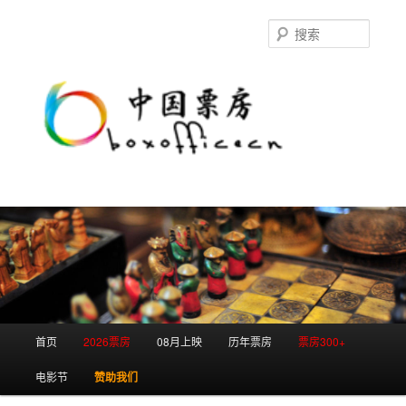
跳
跳
至
至
搜
主
副
索
内
内
容
容
区
区
域
域
主
首页
2026票房
08月上映
历年票房
票房300+
页
电影节
赞助我们