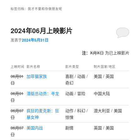
标签归档：
我才不要和你做朋友呢
2024年06月上映影片
发表于
2024年5月31日
注：
X月X日
为已上映影片
上映时间
影片名称
影片类型
制片国家/地区
06月01
加菲猫家族
喜剧 / 动画 /
美国 / 英国
日
奇幻
06月01
潜艇总动员：寻龙
动画 / 冒险
中国大陆
日
06月07
疯狂的麦克斯：狂
动作 / 科幻 /
澳大利亚 / 美国
日
暴女神
惊悚
06月07
美国内战
剧情
英国 / 美国
日