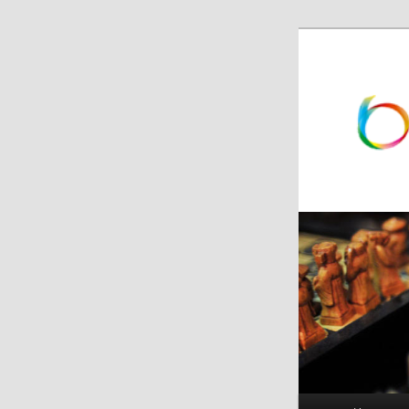
跳
跳
至
至
主
副
内
内
容
容
区
区
域
域
主