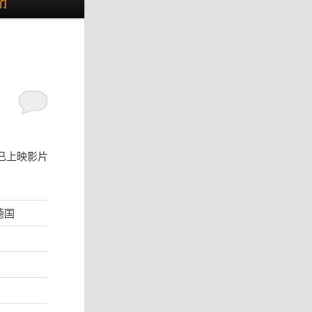
们
已上映影片
 德国