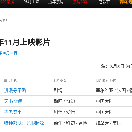
2026票房
08月上映
历年票房
票房300+
电影节
赞助我
名立万
1年11月上映影片
1年10月31日
注：
X月X日
为
影片名称
影片类型
制片国家/地区
漫漫寻子路
剧情
塞尔维亚 / 法国 /
天书奇谭
动画 / 奇幻
中国大陆
不老奇事
剧情 / 爱情
中国大陆
特种部队：蛇眼起源
动作 / 科幻 / 冒险
加拿大 / 美国