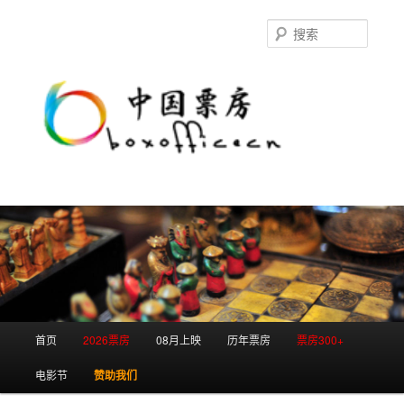
跳
跳
至
至
搜
主
副
索
内
内
容
容
区
区
域
域
主
首页
2026票房
08月上映
历年票房
票房300+
页
电影节
赞助我们