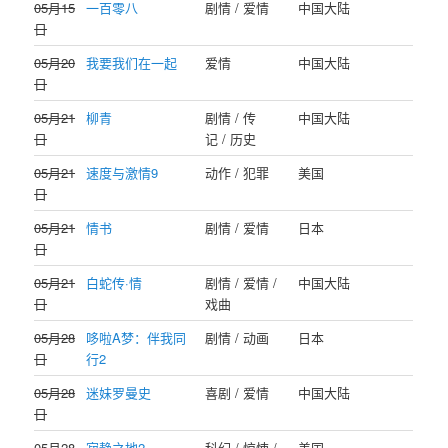
05月15
一百零八
剧情 / 爱情
中国大陆
日
05月20
我要我们在一起
爱情
中国大陆
日
05月21
柳青
剧情 / 传
中国大陆
日
记 / 历史
05月21
速度与激情9
动作 / 犯罪
美国
日
05月21
情书
剧情 / 爱情
日本
日
05月21
白蛇传·情
剧情 / 爱情 /
中国大陆
日
戏曲
05月28
哆啦A梦：伴我同
剧情 / 动画
日本
日
行2
05月28
迷妹罗曼史
喜剧 / 爱情
中国大陆
日
05月28
寂静之地2
科幻 / 惊悚 /
美国