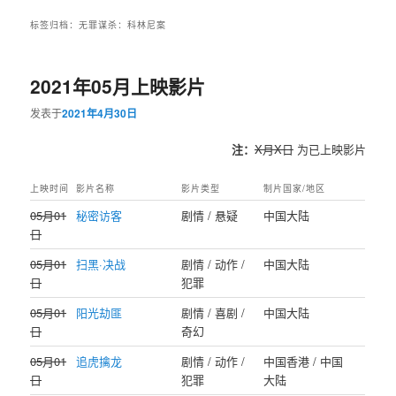
标签归档：
无罪谋杀：科林尼案
2021年05月上映影片
发表于
2021年4月30日
注：
X月X日
为已上映影片
上映时间
影片名称
影片类型
制片国家/地区
05月01
秘密访客
剧情 / 悬疑
中国大陆
日
05月01
扫黑·决战
剧情 / 动作 /
中国大陆
日
犯罪
05月01
阳光劫匪
剧情 / 喜剧 /
中国大陆
日
奇幻
05月01
追虎擒龙
剧情 / 动作 /
中国香港 / 中国
日
犯罪
大陆