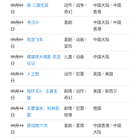
05月01
真·三国无双
动作 / 战争 /
中国大陆 / 中国
日
奇幻
香港
05月01
寻汉计
喜剧
中国大陆 / 中国
日
香港
05月01
恐龙飞车
喜剧 / 动画 /
中国大陆
日
冒险
05月01
猪猪侠大电影·恐龙
儿童 / 动画
中国大陆
日
日记
05月10
人之怒
动作 / 犯罪
英国 / 美国
日
05月14
指环王3：王者无
剧情 / 动作 /
美国 / 新西兰
日
敌
奇幻
05月14
无罪谋杀：科林尼
剧情 / 犯罪 /
德国
日
案
惊悚
05月14
感动她77次
喜剧 / 爱情
中国香港 / 中国
日
大陆