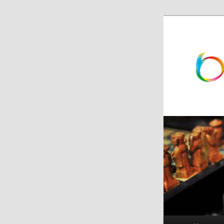
跳
跳
至
至
主
副
内
内
容
容
区
区
域
域
主