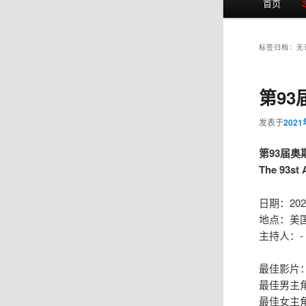
首页
页
标签归档：
无
第93
发表于
202
第93届奥斯
The 93st
日期：202
地点：美
主持人：-
最佳影片
最佳男主
最佳女主