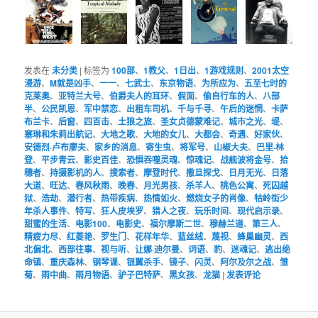
发表在
未分类
|
标签为
100部
、
1教父
、
1日出
、
1游戏规则
、
2001太空
漫游
、
M就是凶手
、
一一
、
七武士
、
东京物语
、
为所应为
、
五至七时的
克莱奥
、
亚特兰大号
、
伯爵夫人的耳环
、
假面
、
偷自行车的人
、
八部
半
、
公民凯恩
、
军中禁恋
、
出租车司机
、
千与千寻
、
午后的迷惘
、
卡萨
布兰卡
、
后窗
、
四百击
、
土狼之旅
、
圣女贞德蒙难记
、
城市之光
、
堤
、
塞琳和朱莉出航记
、
大地之歌
、
大地的女儿
、
大都会
、
奇遇
、
好家伙
、
安德烈·卢布廖夫
、
家乡的消息
、
寄生虫
、
将军号
、
山椒大夫
、
巴里·林
登
、
平步青云
、
影史百佳
、
恐惧吞噬灵魂
、
惊魂记
、
战舰波将金号
、
拾
穗者
、
持摄影机的人
、
搜索者
、
摩登时代
、
撒旦探戈
、
日月无光
、
日落
大道
、
旺达
、
春风秋雨
、
晚春
、
月光男孩
、
杀羊人
、
桃色公寓
、
死囚越
狱
、
浩劫
、
潜行者
、
热带疾病
、
热情如火
、
燃烧女子的肖像
、
牯岭街少
年杀人事件
、
特写
、
狂人皮埃罗
、
猎人之夜
、
玩乐时间
、
现代启示录
、
甜蜜的生活
、
电影100
、
电影史
、
福尔摩斯二世
、
穆赫兰道
、
第三人
、
精疲力尽
、
红菱艳
、
罗生门
、
花样年华
、
蓝丝绒
、
蔑视
、
蜂巢幽灵
、
西
北偏北
、
西部往事
、
视与听
、
让娜·迪尔曼
、
词语
、
豹
、
迷魂记
、
逃出绝
命镇
、
重庆森林
、
钢琴课
、
银翼杀手
、
镜子
、
闪灵
、
阿尔及尔之战
、
雏
菊
、
雨中曲
、
雨月物语
、
驴子巴特萨
、
黑女孩
、
龙猫
|
发表评论