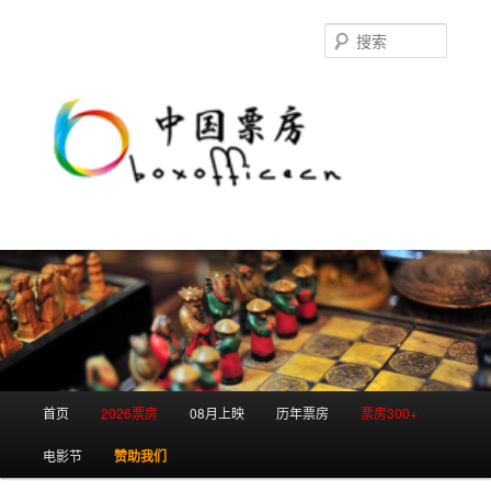
跳
跳
至
至
搜
主
副
索
内
内
容
容
区
区
域
域
主
首页
2026票房
08月上映
历年票房
票房300+
页
电影节
赞助我们