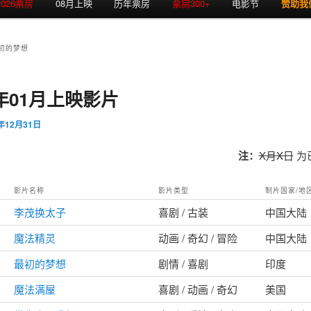
2026票房
08月上映
历年票房
票房300+
电影节
赞助我
初的梦想
2年01月上映影片
1年12月31日
注：
X月X日
为
影片名称
影片类型
制片国家/地
李茂换太子
喜剧 / 古装
中国大陆
魔法精灵
动画 / 奇幻 / 冒险
中国大陆
最初的梦想
剧情 / 喜剧
印度
魔法满屋
喜剧 / 动画 / 奇幻
美国