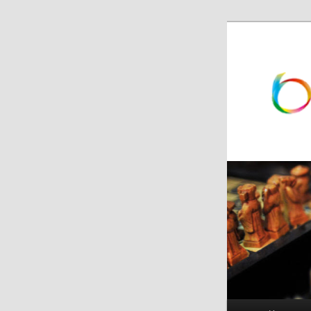
跳
跳
至
至
主
副
内
内
容
容
区
区
域
域
主