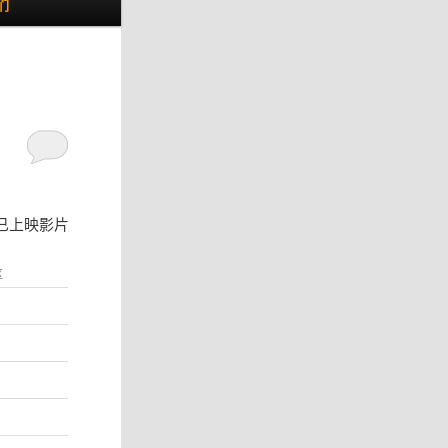
们
已上映影片
区