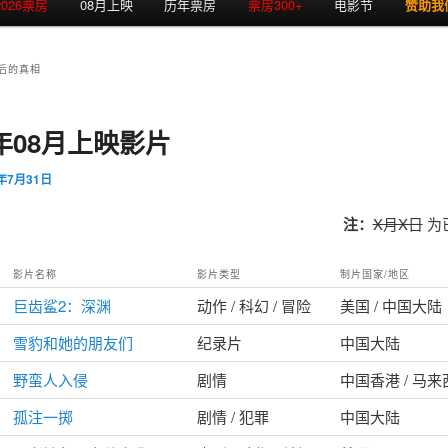
2026票房
08月上映
历年票房
票房300+
电影节
赞助我
后的真相
3年08月上映影片
3年7月31日
注：
X月X日
为
影片名称
影片类型
制片国家/地区
巨齿鲨2：深渊
动作 / 科幻 / 冒险
美国 / 中国大陆
雪豹和她的朋友们
纪录片
中国大陆
野蛮人入侵
剧情
中国香港 / 马
孤注一掷
剧情 / 犯罪
中国大陆