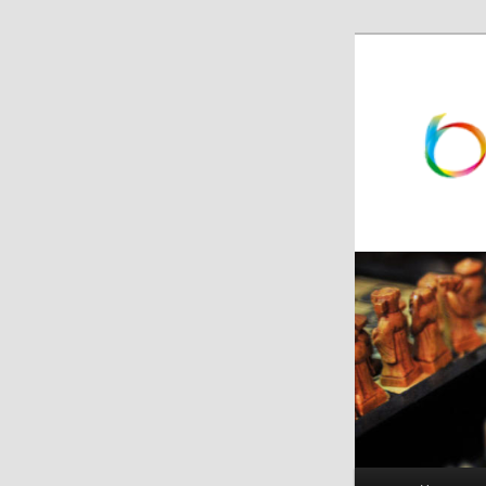
跳
跳
至
至
主
副
内
内
容
容
区
区
域
域
主