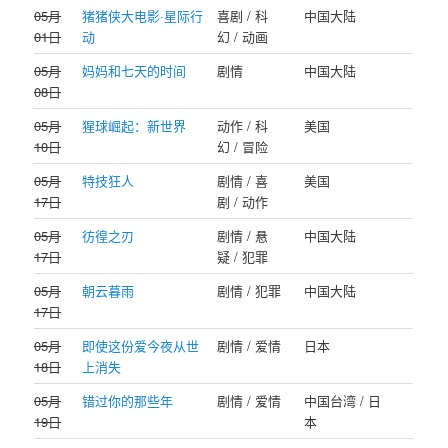
05月
猪猪侠大电影·星际行
喜剧 / 科
中国大陆
01日
动
幻 / 动画
05月
妈妈和七天的时间
剧情
中国大陆
08日
05月
猩球崛起：新世界
动作 / 科
美国
10日
幻 / 冒险
05月
特技狂人
剧情 / 喜
美国
17日
剧 / 动作
05月
彷徨之刃
剧情 / 悬
中国大陆
17日
疑 / 犯罪
05月
朝云暮雨
剧情 / 犯罪
中国大陆
17日
05月
即使这份爱今夜从世
剧情 / 爱情
日本
18日
上消失
05月
错过你的那些年
剧情 / 爱情
中国台湾 / 日
19日
本