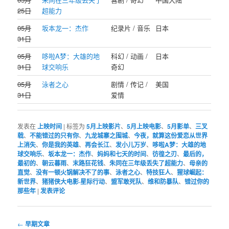
25日
超能力
05月
坂本龙一：杰作
纪录片 / 音乐
日本
31日
05月
哆啦A梦：大雄的地
科幻 / 动画 /
日本
31日
球交响乐
奇幻
05月
泳者之心
剧情 / 传记 /
美国
31日
爱情
发表在
上映时间
|
标签为
5月上映影片
、
5月上映电影
、
5月影单
、
三叉
戟
、
不能错过的只有你
、
九龙城寨之围城
、
今夜，就算这份爱恋从世界
上消失
、
你是我的英雄
、
再会长江
、
发小儿万岁
、
哆啦A梦：大雄的地
球交响乐
、
坂本龙一：杰作
、
妈妈和七天的时间
、
彷徨之刃
、
最后的，
最初的
、
朝云暮雨
、
末路狂花钱
、
朱同在三年级丢失了超能力
、
母亲的
直觉
、
没有一顿火锅解决不了的事
、
泳者之心
、
特技狂人
、
猩球崛起：
新世界
、
猪猪侠大电影·星际行动
、
盟军敢死队
、
维和防暴队
、
错过你的
那些年
|
发表评论
文
←
早期文章