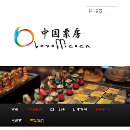
跳
跳
至
至
搜
主
副
索
内
内
容
容
区
区
域
域
主
首页
2026票房
08月上映
历年票房
票房300+
页
电影节
赞助我们