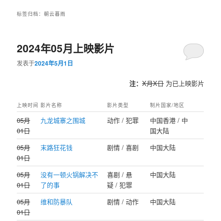
标签归档：
朝云暮雨
2024年05月上映影片
发表于
2024年5月1日
注：
X月X日
为已上映影片
上映时间
影片名称
影片类型
制片国家/地区
05月
九龙城寨之围城
动作 / 犯罪
中国香港 / 中
01日
国大陆
05月
末路狂花钱
剧情 / 喜剧
中国大陆
01日
05月
没有一顿火锅解决不
喜剧 / 悬
中国大陆
01日
了的事
疑 / 犯罪
05月
维和防暴队
剧情 / 动作
中国大陆
01日