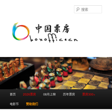
跳
跳
至
至
搜
主
副
索
内
内
容
容
区
区
域
域
主
首页
2026票房
08月上映
历年票房
票房300+
页
电影节
赞助我们