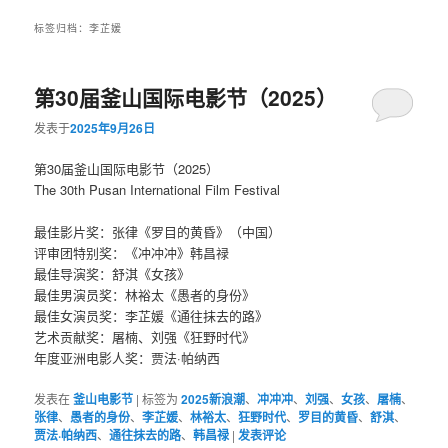
标签归档：
李芷媛
第30届釜山国际电影节（2025）
发表于
2025年9月26日
第30届釜山国际电影节（2025）
The 30th Pusan International Film Festival
最佳影片奖：张律《罗目的黄昏》（中国）
评审团特别奖：《冲冲冲》韩昌禄
最佳导演奖：舒淇《女孩》
最佳男演员奖：林裕太《愚者的身份》
最佳女演员奖：李芷媛《通往抹去的路》
艺术贡献奖：屠楠、刘强《狂野时代》
年度亚洲电影人奖：贾法·帕纳西
发表在
釜山电影节
|
标签为
2025新浪潮
、
冲冲冲
、
刘强
、
女孩
、
屠楠
、
张律
、
愚者的身份
、
李芷媛
、
林裕太
、
狂野时代
、
罗目的黄昏
、
舒淇
、
贾法·帕纳西
、
通往抹去的路
、
韩昌禄
|
发表评论