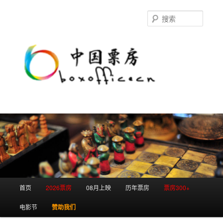
跳
跳
至
至
搜
主
副
索
内
内
容
容
区
区
域
域
主
首页
2026票房
08月上映
历年票房
票房300+
页
电影节
赞助我们