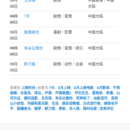
28日
大陆
08月
7天
剧情 / 爱情
中国大陆
29日
08月
脱缰者也
喜剧 / 犯罪
中国大陆
28日
08月
有朵云像你
剧情 / 爱情 / 奇幻
中国大陆
28日
08月
醉刀客
剧情 / 动作 / 古装
中国大陆
29日
发表在
上映时间
|
标签为
7天
、
8月上映
、
8月上映电影
、
8月影单
、
不再
退缩
、
东极岛
、
再见，坏蛋
、
坏蛋联盟2
、
坪石先生
、
夏雨来
、
奇遇
、
山
河为证
、
捕风追影
、
无名指
、
有朵云像你
、
死神来了：血脉诅咒
、
浪浪
山小妖怪
、
玛丽和麦克斯
、
生还
、
疯狂动物城
、
白衣逆行者
、
绑架毛乎
乎
、
脱缰者也
、
赎梦
、
醉刀客
、
青蛇
、
非人哉：限时玩家
|
发表评论