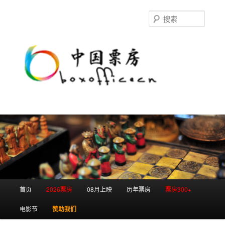
跳
跳
至
至
搜
主
副
索
内
内
容
容
区
区
域
域
主
首页
2026票房
08月上映
历年票房
票房300+
页
电影节
赞助我们