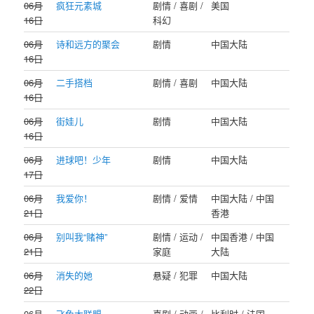
06月
疯狂元素城
剧情 / 喜剧 /
美国
16日
科幻
06月
诗和远方的聚会
剧情
中国大陆
16日
06月
二手搭档
剧情 / 喜剧
中国大陆
16日
06月
街娃儿
剧情
中国大陆
16日
06月
进球吧！少年
剧情
中国大陆
17日
06月
我爱你！
剧情 / 爱情
中国大陆 / 中国
21日
香港
06月
别叫我“赌神”
剧情 / 运动 /
中国香港 / 中国
21日
家庭
大陆
06月
消失的她
悬疑 / 犯罪
中国大陆
22日
06月
飞兔大联盟
喜剧 / 动画 /
比利时 / 法国