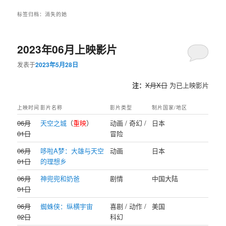
标签归档：
消失的她
2023年06月上映影片
发表于
2023年5月28日
注：
X月X日
为已上映影片
上映时间
影片名称
影片类型
制片国家/地区
06月
天空之城
（
重映
）
动画 / 奇幻 /
日本
01日
冒险
06月
哆啦A梦：大雄与天空
动画
日本
01日
的理想乡
06月
神兜兜和奶爸
剧情
中国大陆
01日
06月
蜘蛛侠：纵横宇宙
喜剧 / 动作 /
美国
02日
科幻