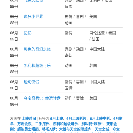
22日
冒险
06月
疯狂小世界
剧情 / 喜剧 /
美国
22日
动画
06月
记忆
剧情
哥伦比亚 / 泰国
22日
/ 法国
06月
憨兔的奇幻之旅
喜剧 / 动画 /
中国大陆
22日
奇幻
06月
凯利和超级可乐
动画
韩国
22日
06月
透明侠侣
剧情 / 喜剧 /
中国大陆
30日
爱情
06月
夺宝奇兵5：命运转盘
动作 / 冒险
美国
30日
发表在
上映时间
|
标签为
6月上映
、
6月上映影片
、
6月上映电影
、
6月影
单
、
万湖会议
、
二手搭档
、
凯利和超级可乐
、
别叫我“赌神”
、
变形金
刚：超能勇士崛起
、
哆啦A梦：大雄与天空的理想乡
、
天空之城
、
夺宝