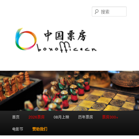
跳
跳
至
至
搜
主
副
索
内
内
容
容
区
区
域
域
主
首页
2026票房
08月上映
历年票房
票房300+
页
电影节
赞助我们