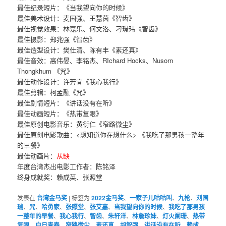
最佳纪录短片：《当我望向你的时候》
最佳美术设计：麦国强、王慧茵《智齿》
最佳视觉效果：林嘉乐、何文洛、刁璟玮《智齿》
最佳摄影：郑兆强《智齿》
最佳造型设计：樊仕清、陈有丰《素还真》
最佳音效：高伟晏、李铭杰、RIchard Hocks、Nusorn
Thongkhum 《咒》
最佳动作设计：许芳宜《我心我行》
最佳剪辑：柯孟融《咒》
最佳剧情短片：《讲话没有在听》
最佳动画短片：《热带复眼》
最佳原创电影音乐：黄衍仁《窄路微尘》
最佳原创电影歌曲：<想知道你在想什么> 《我吃了那男孩一整年
的早餐》
最佳动画片：
从缺
年度台湾杰出电影工作者：陈铭泽
终身成就奖：赖成英、张照堂
发表在
台湾金马奖
|
标签为
2022金马奖
、
一家子儿咕咕叫
、
九枪
、
刘国
瑞
、
咒
、
哈勇家
、
张照堂
、
张艾嘉
、
当我望向你的时候
、
我吃了那男孩
一整年的早餐
、
我心我行
、
智齿
、
朱轩洋
、
林詹珍妹
、
灯火阑珊
、
热带
复眼
、
白日青春
、
窄路微尘
、
素还真
、
胡智强
、
讲话没有在听
、
赖成