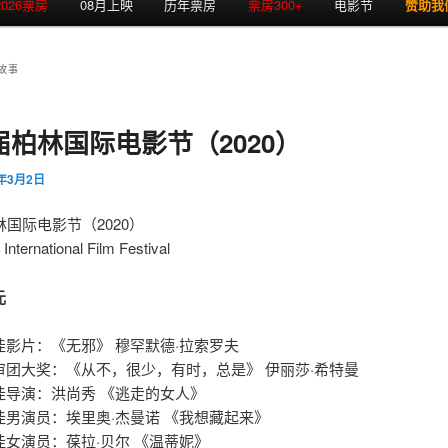
2026票房
08月上映
历年票房
票房300+
电影节
赞助我
故事
届柏林国际电影节（2020）
0年3月2日
林国际电影节（2020）
 International Film Festival
元
佳影片：《无邪》 穆罕默德·拉索罗夫
审团大奖：《从不，很少，有时，总是》 伊丽莎·希特曼
佳导演：洪尚秀 《逃走的女人》
佳男演员：埃里奥·杰曼诺 《我想藏起来》
佳女演员：葆拉·贝尔 《温蒂妮》