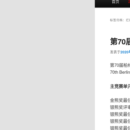
首页
页
标签归档：
烂
第70
发表于
202
第70届柏
70th Berlin
主竞赛单
金熊奖最
银熊奖评
银熊奖最
银熊奖最
银熊奖最