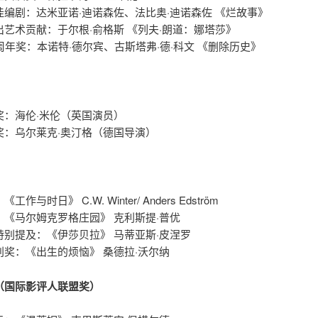
佳编剧：达米亚诺·迪诺森佐、法比奥·迪诺森佐 《烂故事》
出艺术贡献：于尔根·俞格斯 《列夫·朗道：娜塔莎》
周年奖：本诺特·德尔宾、古斯塔弗·德·科文 《删除历史》
奖：海伦·米伦（英国演员）
奖：乌尔莱克·奥汀格（德国导演）
作与时日》 C.W. Winter/ Anders Edström
：《马尔姆克罗格庄园》 克利斯提·普优
特别提及：《伊莎贝拉》 马蒂亚斯·皮涅罗
别奖：《出生的烦恼》 桑德拉·沃尔纳
（国际影评人联盟奖）