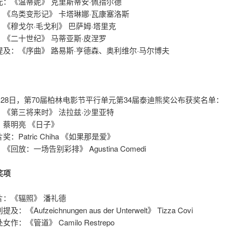
元：《温蒂妮》 克里斯蒂安·佩措尔德
：《鸟类变形记》 卡塔琳娜·瓦康塞洛斯
《穆戈尔·毛戈利》 巴萨姆·塔里克
：《二十世纪》 马蒂亚斯·皮涅罗
提及：《序曲》 路易斯·亨德森、奥利维尔·马尔博夫
2月28日，第70届柏林电影节平行单元第34届泰迪熊奖公布获奖名单：
：《第三将来时》 法拉兹·沙里亚特
：蔡明亮 《日子》
：Patric Chiha 《如果那是爱》
回放：一场告别彩排》 Agustina Comedi
奖项
片：《辐照》 潘礼德
《Aufzeichnungen aus der Unterwelt》 Tizza Covi
作：《管道》 Camilo Restrepo