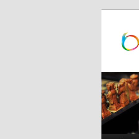
跳
跳
至
至
主
副
内
内
容
容
区
区
域
域
主