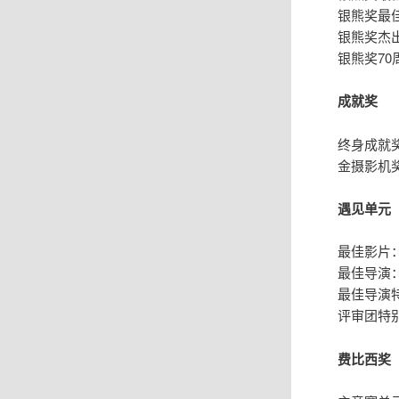
银熊奖最
银熊奖杰
银熊奖70
成就奖
终身成就
金摄影机
遇见单元
最佳影片：《工
最佳导演
最佳导演
评审团特
费比西奖