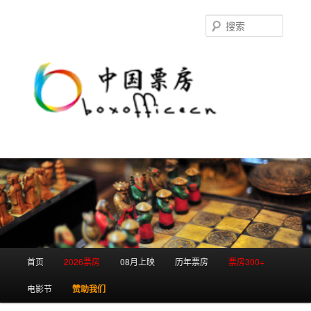
跳
跳
至
至
搜
主
副
索
内
内
容
容
区
区
域
域
主
首页
2026票房
08月上映
历年票房
票房300+
页
电影节
赞助我们