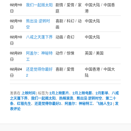
02月10
我们一起摇太阳
剧情 / 爱情 / 家
中国大陆 / 中国香
日
庭
港
02月10
熊出没·逆转时
喜剧 / 科幻 / 动
中国大陆
日
空
画
02月10
八戒之天蓬下界
动画 / 奇幻
中国大陆
日
02月23
阿盖尔：神秘特
动作 / 惊悚
英国 / 美国
日
工
02月24
还是觉得你最好
喜剧 / 爱情
中国香港 / 中国大
日
2
陆
发表在
上映时间
|
标签为
2月上映影片
、
2月上映电影
、
2月影单
、
八戒
之天蓬下界
、
我们一起摇太阳
、
热辣滚烫
、
熊出没·逆转时空
、
第二十
条
、
红毯先生
、
还是觉得你最好2
、
阿盖尔：神秘特工
、
飞驰人生2
|
发
表评论