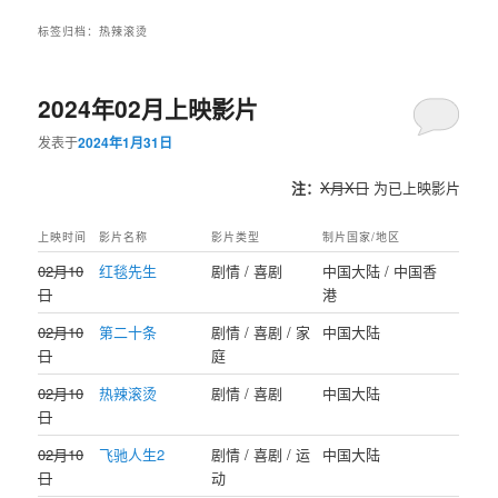
标签归档：
热辣滚烫
2024年02月上映影片
发表于
2024年1月31日
注：
X月X日
为已上映影片
上映时间
影片名称
影片类型
制片国家/地区
02月10
红毯先生
剧情 / 喜剧
中国大陆 / 中国香
日
港
02月10
第二十条
剧情 / 喜剧 / 家
中国大陆
日
庭
02月10
热辣滚烫
剧情 / 喜剧
中国大陆
日
02月10
飞驰人生2
剧情 / 喜剧 / 运
中国大陆
日
动