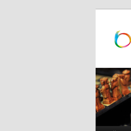
跳
跳
至
至
主
副
内
内
容
容
区
区
域
域
主