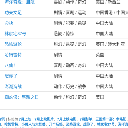
海洋奇缘：启航
喜剧 / 动作 / 奇幻
美国 / 新西兰
功夫女足
剧情 / 喜剧 / 运动
中国香港 / 中国
命抉
剧情 / 犯罪 / 悬疑
中国大陆
林家宅37号
悬疑 / 惊悚
中国大陆
恐怖游轮
科幻 / 悬疑 / 奇幻
英国 / 澳大利亚
哈姆雷特
剧情
英国
八仙！
喜剧 / 动画 / 奇幻
中国大陆
想你了
剧情
中国大陆
澎湖海战
动作 / 历史 / 战争
中国大陆
蜘蛛侠：崭新之日
动作 / 科幻 / 奇幻
美国
时间
|
标签为
7月上映
、
7月上映影片
、
7月上映电影
、
7月影单
、
三国第一部：争洛阳
抉
、
哈姆雷特
、
小黄人与大怪兽
、
开个玩笑
、
恐怖游轮
、
想你了
、
林家宅37号
、
海洋