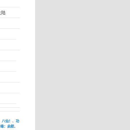
大陆
、
八仙！
、
功
奇缘：启航
、