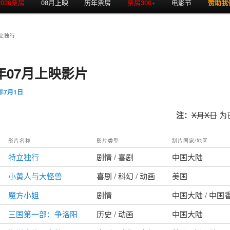
2026票房
08月上映
历年票房
票房300+
电影节
赞助我
立独行
6年07月上映影片
6年7月1日
注：
X月X日
为
影片名称
影片类型
制片国家/地区
特立独行
剧情 / 喜剧
中国大陆
小黄人与大怪兽
喜剧 / 科幻 / 动画
美国
魔方小姐
剧情
中国大陆 / 中国
三国第一部：争洛阳
历史 / 动画
中国大陆