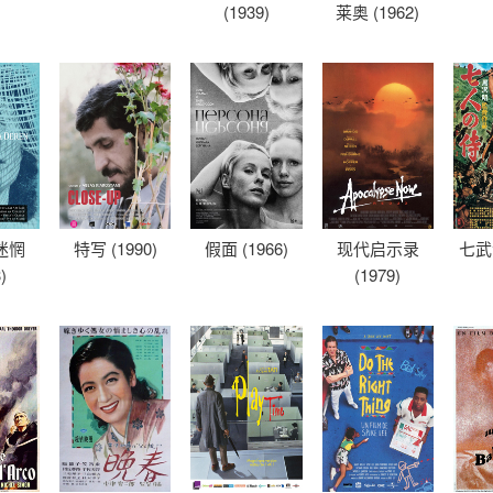
(1939)
莱奥 (1962)
迷惘
特写 (1990)
假面 (1966)
现代启示录
七武士
)
(1979)