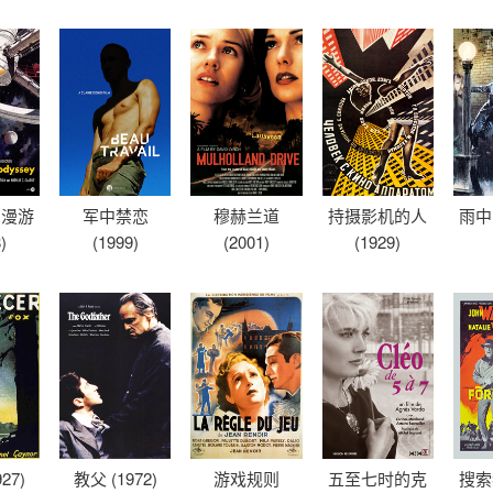
空漫游
军中禁恋
穆赫兰道
持摄影机的人
雨中曲
)
(1999)
(2001)
(1929)
27)
教父 (1972)
游戏规则
五至七时的克
搜索者