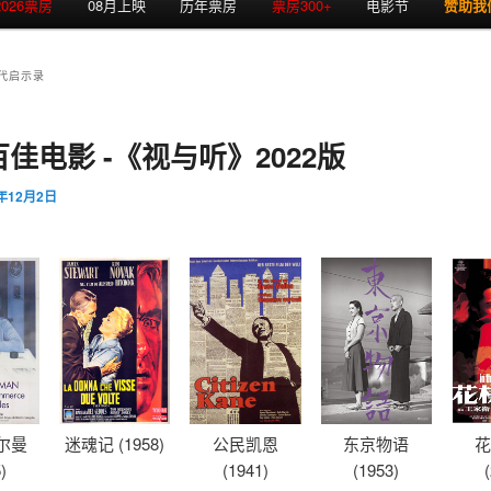
2026票房
08月上映
历年票房
票房300+
电影节
赞助我
代启示录
佳电影 -《视与听》2022版
2年12月2日
尔曼
迷魂记 (1958)
公民凯恩
东京物语
花
)
(1941)
(1953)