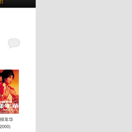
们
样年华
(2000)