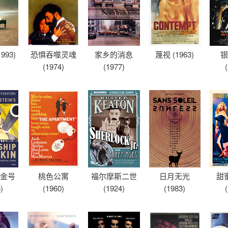
993)
恐惧吞噬灵魂
家乡的消息
蔑视 (1963)
银
(1974)
(1977)
将金号
桃色公寓
福尔摩斯二世
日月无光
甜
)
(1960)
(1924)
(1983)