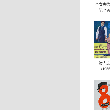
圣女贞
记 (19
猎人
(1955