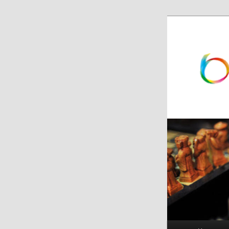
跳
跳
至
至
主
副
内
内
容
容
区
区
域
域
主