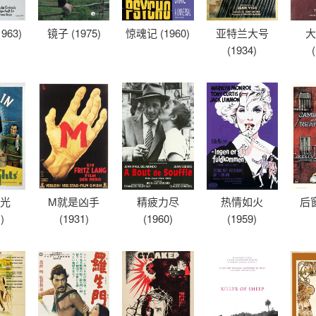
963)
镜子 (1975)
惊魂记 (1960)
亚特兰大号
大
(1934)
之光
M就是凶手
精疲力尽
热情如火
后窗
)
(1931)
(1960)
(1959)