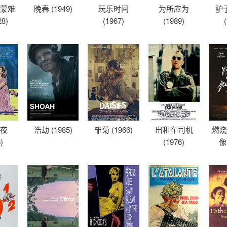
德蒙难
晚春 (1949)
玩乐时间
为所应为
驴
28)
(1967)
(1989)
之夜
浩劫 (1985)
雏菊 (1966)
出租车司机
燃烧
)
(1976)
像 