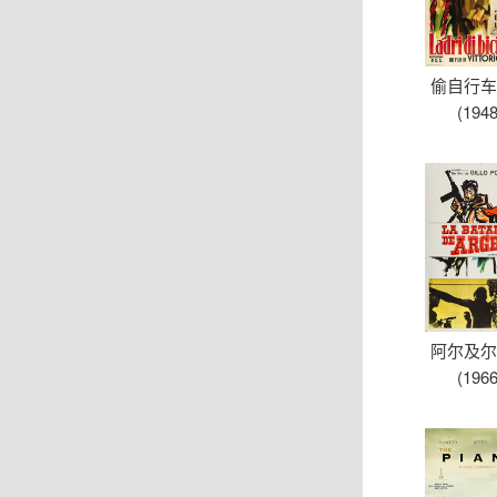
偷自行
(1948
阿尔及
(1966