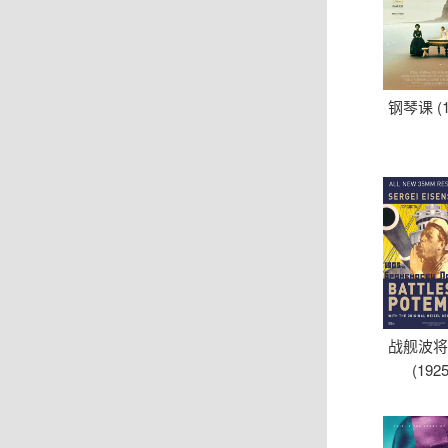
钢琴课 (1
战舰波
(1925