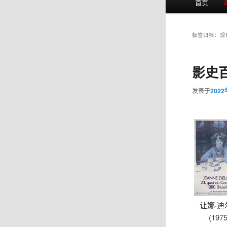
首页
页
标签归档：
现
影史百
发表于
202
让娜·迪
(1975