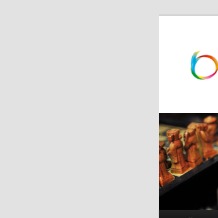
跳
跳
至
至
主
副
内
内
容
容
区
区
域
域
主