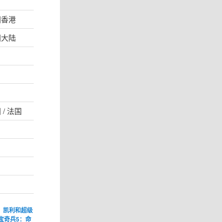
国香港
国大陆
 / 法国
、
凯利和超级
宝奇兵5：命