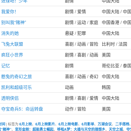
进球吧！少年
剧情
中国大陆
我爱你！
剧情 / 爱情
中国大陆 / 中
别叫我“赌神”
剧情 / 运动 / 家庭
中国香港 / 中
消失的她
悬疑 / 犯罪
中国大陆
飞兔大联盟
喜剧 / 动画 / 冒险
比利时 / 法国
疯狂小世界
剧情 / 喜剧 / 动画
美国
记忆
剧情
哥伦比亚 / 泰国
憨兔的奇幻之旅
喜剧 / 动画 / 奇幻
中国大陆
凯利和超级可乐
动画
韩国
透明侠侣
剧情 / 喜剧 / 爱情
中国大陆
夺宝奇兵5：命运转盘
动作 / 冒险
美国
时间
|
标签为
6月上映
、
6月上映影片
、
6月上映电影
、
6月影单
、
万湖会议
、
二手搭档
“赌神”
、
变形金刚：超能勇士崛起
、
哆啦A梦：大雄与天空的理想乡
、
天空之城
、
夺