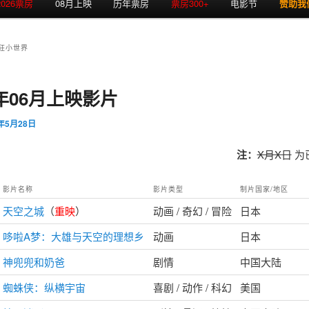
2026票房
08月上映
历年票房
票房300+
电影节
赞助我
狂小世界
3年06月上映影片
3年5月28日
注：
X月X日
为
影片名称
影片类型
制片国家/地区
天空之城
（
重映
）
动画 / 奇幻 / 冒险
日本
哆啦A梦：大雄与天空的理想乡
动画
日本
神兜兜和奶爸
剧情
中国大陆
蜘蛛侠：纵横宇宙
喜剧 / 动作 / 科幻
美国