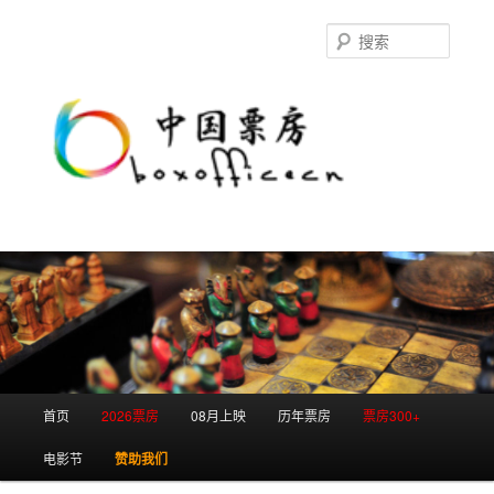
跳
跳
至
至
搜
主
副
索
内
内
容
容
区
区
域
域
主
首页
2026票房
08月上映
历年票房
票房300+
页
电影节
赞助我们