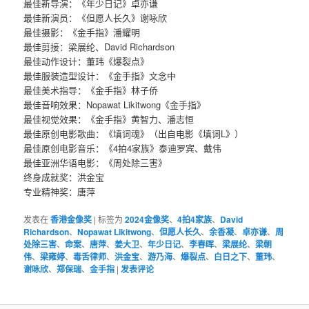
最佳新导演：《年少日记》卓亦谦
最佳新演员：《但愿人长久》谢咏欣
最佳摄影：《金手指》潘耀明
最佳剪接：梁展纶、David Richardson
最佳动作设计：董玮《爆裂点》
最佳服装造型设计：《金手指》文念中
最佳美术指导：《金手指》林子侨
最佳音响效果：Nopawat Likitwong《金手指》
最佳视觉效果：《金手指》黄智力、潘志恒
最佳原创电影歌曲：《填词魂》（出自电影《填词L》）
​​​最佳原创电影音乐：《4拍4家族》泰迪罗宾、戴伟
最佳亚洲华语电影：《周处除三害》
终身成就奖：洪金宝
专业精神奖：唐萍
发表在
香港金像奖
|
标签为
2024金像奖
、
4拍4家族
、
David
Richardson
、
Nopawat Likitwong
、
但愿人长久
、
余香凝
、
卓亦谦
、
周
处除三害
、
命案
、
唐萍
、
姜大卫
、
年少日记
、
李春晖
、
梁展纶
、
梁朝
伟
、
梁雍婷
、
毒舌律师
、
洪金宝
、
游乃海
、
爆裂点
、
白日之下
、
董玮
、
谢咏欣
、
郑保瑞
、
金手指
|
发表评论